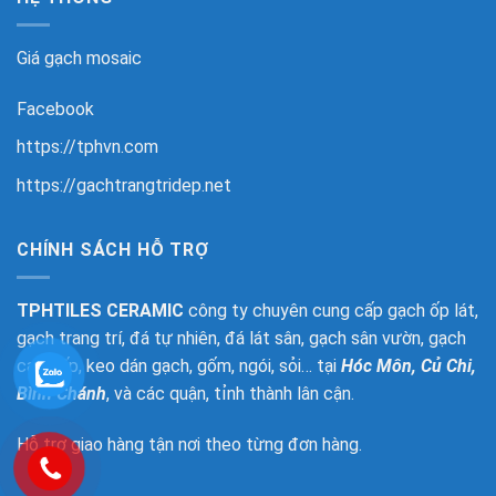
Giá gạch mosaic
Facebook
https://tphvn.com
https://gachtrangtridep.net
CHÍNH SÁCH HỖ TRỢ
TPHTILES CERAMIC
công ty chuyên cung cấp gạch ốp lát,
gạch trang trí, đá tự nhiên, đá lát sân, gạch sân vườn, gạch
cao cấp, keo dán gạch, gốm, ngói, sỏi… tại
Hóc Môn, Củ Chi,
Bình Chánh
, và các quận, tỉnh thành lân cận.
Hỗ trợ giao hàng tận nơi theo từng đơn hàng.