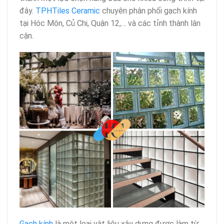
đây.
TPHTiles Ceramic
chuyên phân phối gạch kính
tại Hóc Môn, Củ Chi, Quận 12,… và các tỉnh thành lân
cận.
Gạch kính
là một loại vật liệu xây dựng được làm từ