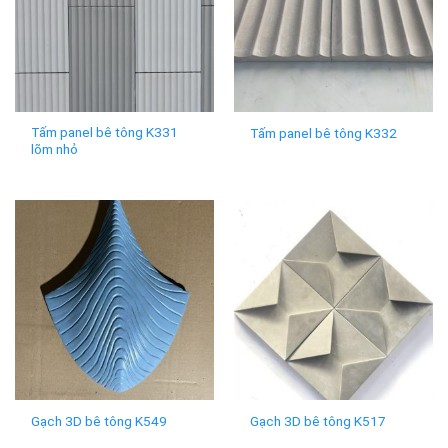
Tấm panel bê tông K331
Tấm panel bê tông K332
lõm nhỏ
Gạch 3D bê tông K549
Gạch 3D bê tông K517