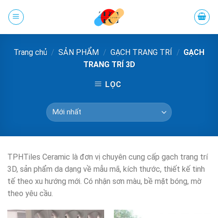
Chuyển
đến
phần
nội
Trang chủ
/
SẢN PHẨM
/
GẠCH TRANG TRÍ
/
GẠCH
dung
TRANG TRÍ 3D
LỌC
TPHTiles Ceramic là đơn vị chuyên cung cấp gạch trang trí
3D, sản phẩm da dạng về mẫu mã, kích thước, thiết kế tinh
tế theo xu hướng mới. Có nhận sơn màu, bề mặt bóng, mờ
theo yêu cầu.