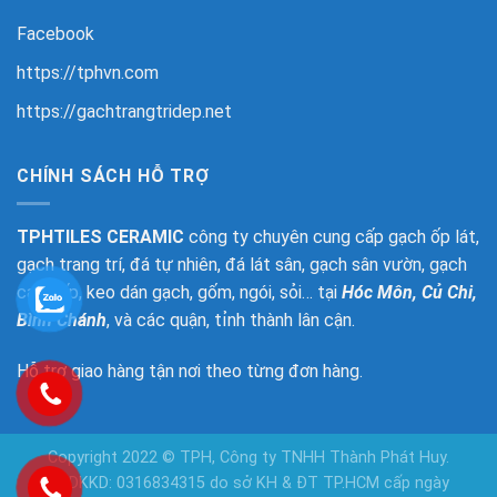
Facebook
https://tphvn.com
https://gachtrangtridep.net
CHÍNH SÁCH HỖ TRỢ
TPHTILES CERAMIC
công ty chuyên cung cấp gạch ốp lát,
gạch trang trí, đá tự nhiên, đá lát sân, gạch sân vườn, gạch
cao cấp, keo dán gạch, gốm, ngói, sỏi… tại
Hóc Môn, Củ Chi,
Bình Chánh
, và các quận, tỉnh thành lân cận.
Hỗ trợ giao hàng tận nơi theo từng đơn hàng.
Copyright 2022 © TPH, Công ty TNHH Thành Phát Huy.
GPDKKD: 0316834315 do sở KH & ĐT TP.HCM cấp ngày