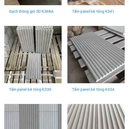
Gạch thông gió 3D K368A
Tấm panel bê tông K341
Tấm panel bê tông K330
Tấm panel bê tông K334