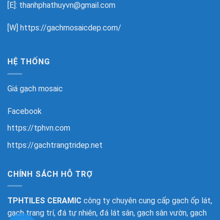
[E]: thanhphathuyvn@gmail.com
[W]
https://gachmosaicdep.com/
HỆ THỐNG
Giá gạch mosaic
Facebook
https://tphvn.com
https://gachtrangtridep.net
CHÍNH SÁCH HỖ TRỢ
TPHTILES CERAMIC
công ty chuyên cung cấp gạch ốp lát,
gạch trang trí, đá tự nhiên, đá lát sân, gạch sân vườn, gạch