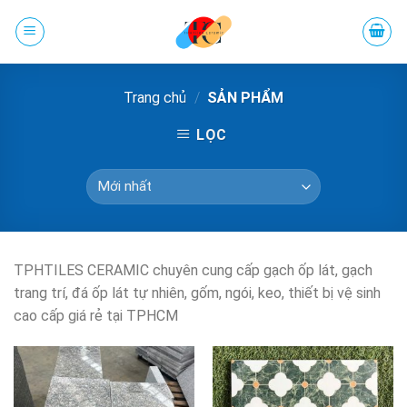
Chuyển
đến
phần
nội
Trang chủ
/
SẢN PHẨM
dung
LỌC
TPHTILES CERAMIC chuyên cung cấp gạch ốp lát, gạch
trang trí, đá ốp lát tự nhiên, gốm, ngói, keo, thiết bị vệ sinh
cao cấp giá rẻ tại TPHCM