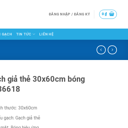
0
₫
ĐĂNG NHẬP / ĐĂNG KÝ
N GẠCH
TIN TỨC
LIÊN HỆ
h giả thẻ 30x60cm bóng
36618
ch thước: 30x60cm
u gạch: Gạch giả thẻ
 mặt: Bóng hiệu ứng