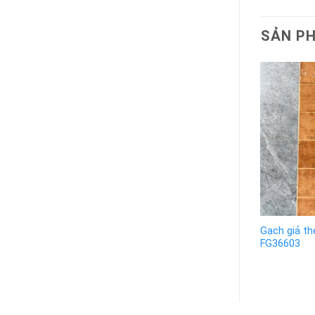
SẢN P
Gạch giả t
FG36603