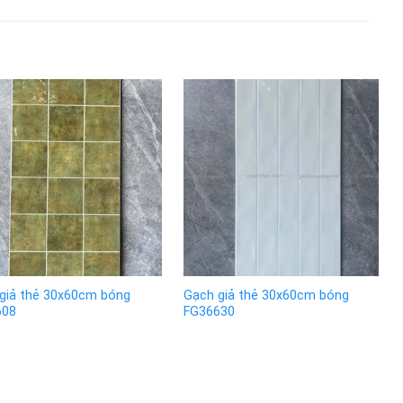
giả thẻ 30x60cm bóng
Gạch giả thẻ 30x60cm bóng
608
FG36630