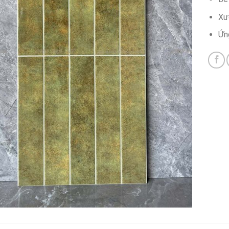
Xư
Ứn