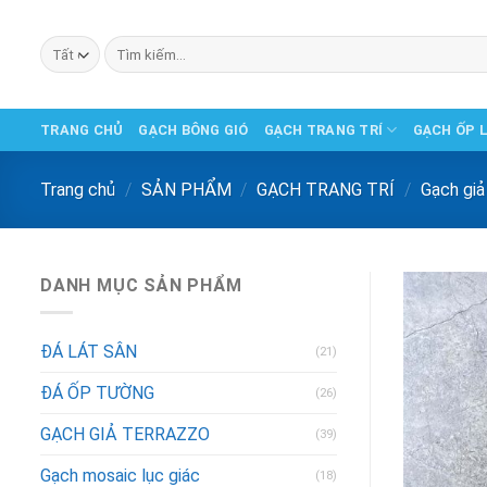
Chuyển
đến
Tìm
phần
kiếm:
nội
dung
TRANG CHỦ
GẠCH BÔNG GIÓ
GẠCH TRANG TRÍ
GẠCH ỐP 
Trang chủ
/
SẢN PHẨM
/
GẠCH TRANG TRÍ
/
Gạch giả
DANH MỤC SẢN PHẨM
ĐÁ LÁT SÂN
(21)
ĐÁ ỐP TƯỜNG
(26)
GẠCH GIẢ TERRAZZO
(39)
Gạch mosaic lục giác
(18)