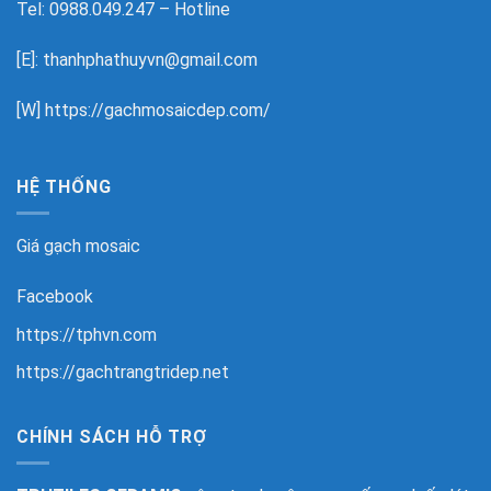
Tel: 0988.049.247 – Hotline
[E]: thanhphathuyvn@gmail.com
[W]
https://gachmosaicdep.com/
HỆ THỐNG
Giá gạch mosaic
Facebook
https://tphvn.com
https://gachtrangtridep.net
CHÍNH SÁCH HỖ TRỢ