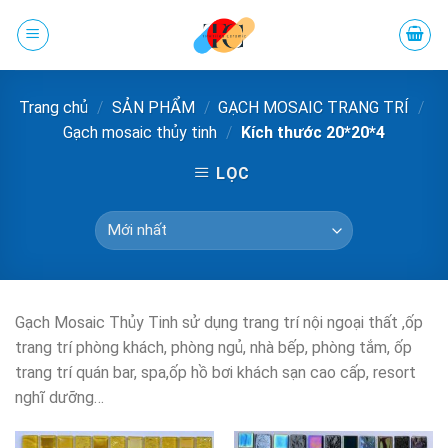
Chuyển
đến
phần
nội
Trang chủ
/
SẢN PHẨM
/
GẠCH MOSAIC TRANG TRÍ
/
dung
Gạch mosaic thủy tinh
/
Kích thước 20*20*4
LỌC
Gạch Mosaic Thủy Tinh sử dụng trang trí nội ngoại thất ,ốp
trang trí phòng khách, phòng ngủ, nhà bếp, phòng tắm, ốp
trang trí quán bar, spa,ốp hồ bơi khách sạn cao cấp, resort
nghĩ dưỡng…