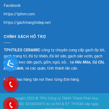
Facebook
https://tphvn.com
https://gachtrangtridep.net
CHÍNH SÁCH HỖ TRỢ
TPHTILES CERAMIC
công ty chuyên cung cấp gạch ốp lát,
gạch trang trí, đá tự nhiên, đá lát sân, gạch sân vườn, gạch
cao cấp, keo dán gạch, gốm, ngói, sỏi… tại
Hóc Môn, Củ Chi,
Bình Chánh
, và các quận, tỉnh thành lân cận.
Hỗ trợ giao hàng tận nơi theo từng đơn hàng.
Copyright 2022 © TPH, Công ty TNHH Thành Phát Huy.
GPDKKD: 0316834315 do sở KH & ĐT TP.HCM cấp ngày