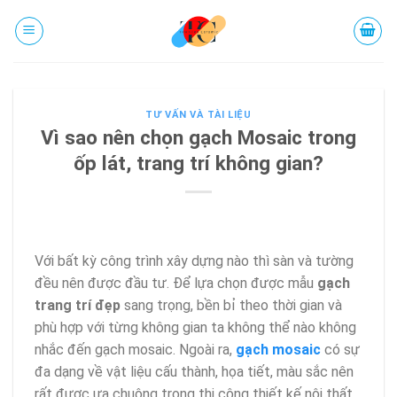
Chuyển
đến
phần
nội
dung
TƯ VẤN VÀ TÀI LIỆU
Vì sao nên chọn gạch Mosaic trong
ốp lát, trang trí không gian?
Với bất kỳ công trình xây dựng nào thì sàn và tường
đều nên được đầu tư. Để lựa chọn được mẫu
gạch
trang trí đẹp
sang trọng, bền bỉ theo thời gian và
phù hợp với từng không gian ta không thể nào không
nhắc đến gạch mosaic. Ngoài ra,
gạch mosaic
có sự
đa dạng về vật liệu cấu thành, họa tiết, màu sắc nên
rất được ưa chuộng trong thi công thiết kế nội thất.