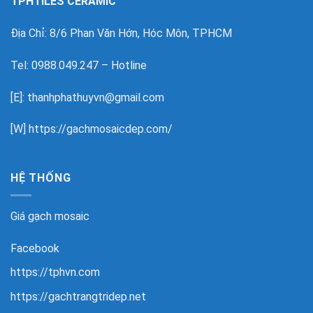
TPHTILES CERAMIC
Địa Chỉ: 8/6 Phan Văn Hớn, Hóc Môn, TPHCM
Tel: 0988.049.247 – Hotline
[E]: thanhphathuyvn@gmail.com
[W]
https://gachmosaicdep.com/
HỆ THỐNG
Giá gạch mosaic
Facebook
https://tphvn.com
https://gachtrangtridep.net