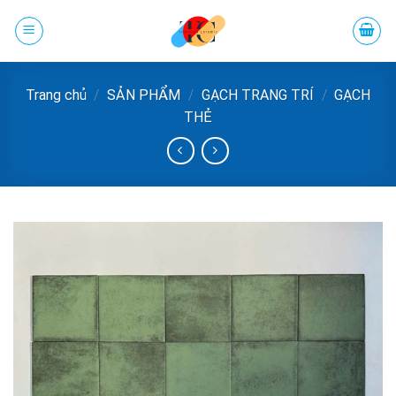
Chuyển
đến
phần
nội
Trang chủ
/
SẢN PHẨM
/
GẠCH TRANG TRÍ
/
GẠCH
dung
THẺ