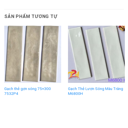
SẢN PHẨM TƯƠNG TỰ
Gạch thẻ gợn sóng 75×300
Gạch Thẻ Lượn Sóng Màu Trắng
7532P4
M6800H