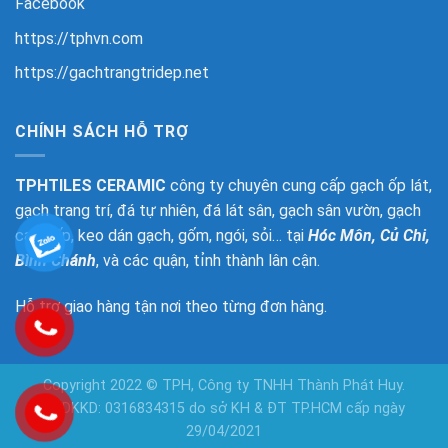
Facebook
https://tphvn.com
https://gachtrangtridep.net
CHÍNH SÁCH HỖ TRỢ
TPHTILES CERAMIC
công ty chuyên cung cấp gạch ốp lát,
gạch trang trí, đá tự nhiên, đá lát sân, gạch sân vườn, gạch
cao cấp, keo dán gạch, gốm, ngói, sỏi… tại
Hóc Môn, Củ Chi,
Bình Chánh
, và các quận, tỉnh thành lân cận.
Hỗ trợ giao hàng tận nơi theo từng đơn hàng.
Copyright 2022 © TPH, Công ty TNHH Thành Phát Huy.
GPDKKD: 0316834315 do sở KH & ĐT TP.HCM cấp ngày
29/04/2021