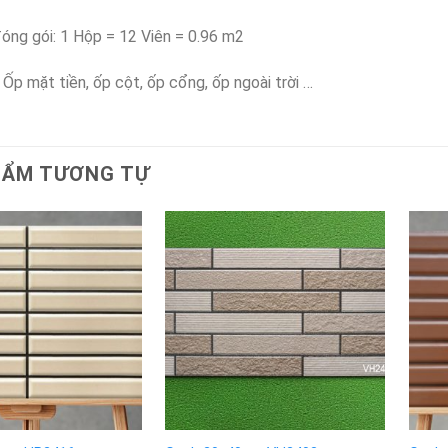
óng gói: 1 Hộp = 12 Viên = 0.96 m2
Ốp mặt tiền, ốp cột, ốp cổng, ốp ngoài trời …
HẨM TƯƠNG TỰ