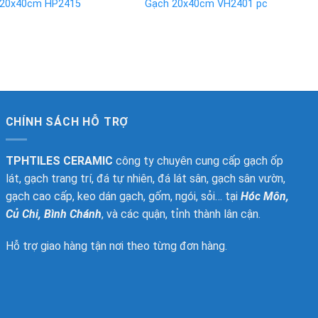
 20x40cm HP2415
Gạch 20x40cm VH2401 pc
CHÍNH SÁCH HỖ TRỢ
TPHTILES CERAMIC
công ty chuyên cung cấp gạch ốp
lát, gạch trang trí, đá tự nhiên, đá lát sân, gạch sân vườn,
gạch cao cấp, keo dán gạch, gốm, ngói, sỏi… tại
Hóc Môn,
Củ Chi, Bình Chánh
, và các quận, tỉnh thành lân cận.
Hỗ trợ giao hàng tận nơi theo từng đơn hàng.