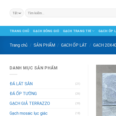
Chuyển
đến
Tìm
phần
kiếm:
nội
dung
TRANG CHỦ
GẠCH BÔNG GIÓ
GẠCH TRANG TRÍ
GẠCH ỐP 
Trang chủ
/
SẢN PHẨM
/
GẠCH ỐP LÁT
/
GẠCH 20X4
DANH MỤC SẢN PHẨM
ĐÁ LÁT SÂN
(21)
ĐÁ ỐP TƯỜNG
(26)
GẠCH GIẢ TERRAZZO
(39)
Gạch mosaic lục giác
(18)