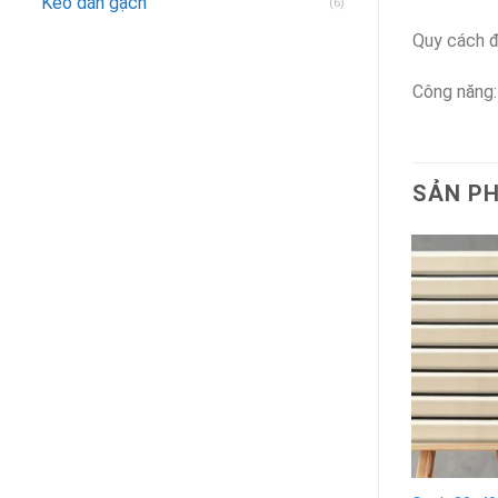
Keo dán gạch
(6)
Quy cách đ
Công năng: 
SẢN P