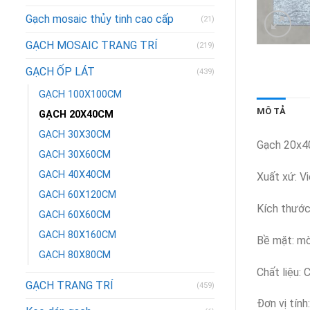
Gạch mosaic thủy tinh cao cấp
(21)
GẠCH MOSAIC TRANG TRÍ
(219)
GẠCH ỐP LÁT
(439)
GẠCH 100X100CM
MÔ TẢ
GẠCH 20X40CM
GẠCH 30X30CM
Gạch 20x
GẠCH 30X60CM
GẠCH 40X40CM
Xuất xứ: V
GẠCH 60X120CM
Kích thước
GẠCH 60X60CM
GẠCH 80X160CM
Bề mặt: m
GẠCH 80X80CM
Chất liệu: 
GẠCH TRANG TRÍ
(459)
Đơn vị tính