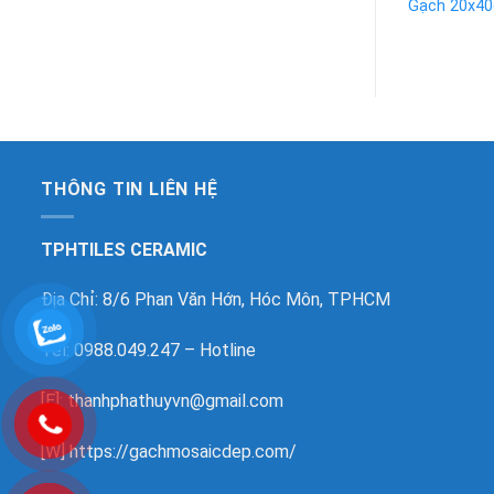
Gạch 20x4
THÔNG TIN LIÊN HỆ
TPHTILES CERAMIC
Địa Chỉ: 8/6 Phan Văn Hớn, Hóc Môn, TPHCM
Tel: 0988.049.247 – Hotline
[E]: thanhphathuyvn@gmail.com
[W]
https://gachmosaicdep.com/