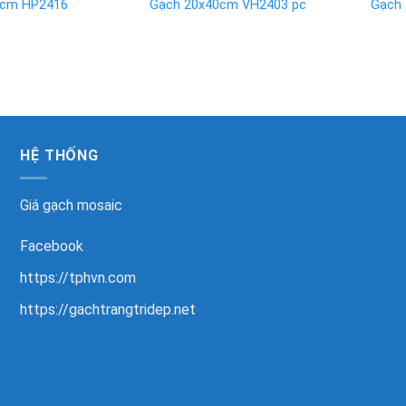
0cm HP2416
Gạch 20x40cm VH2403 pc
Gạch
HỆ THỐNG
Giá gạch mosaic
Facebook
https://tphvn.com
https://gachtrangtridep.net