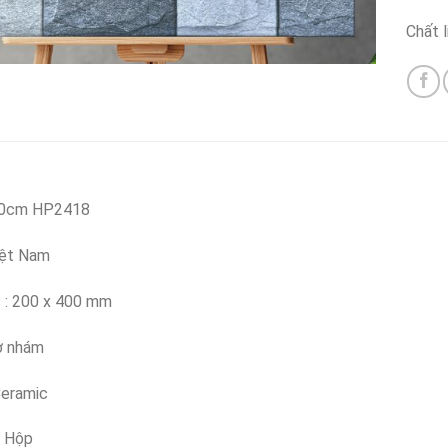
Chất l
40cm HP2418
iệt Nam
 : 200 x 400 mm
ờ nhám
Ceramic
: Hộp