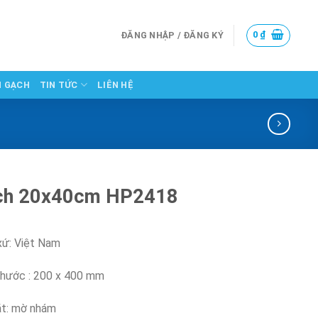
0
₫
ĐĂNG NHẬP / ĐĂNG KÝ
N GẠCH
TIN TỨC
LIÊN HỆ
ch 20x40cm HP2418
xứ: Việt Nam
thước : 200 x 400 mm
t: mờ nhám