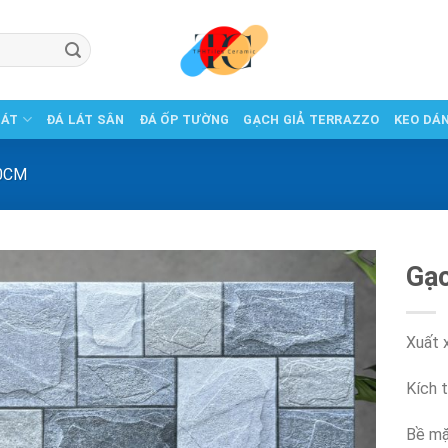
LÁT
ĐÁ LÁT SÂN
ĐÁ ỐP TƯỜNG
GẠCH GIẢ TERRAZZO
KEO DÁ
0CM
Gạ
Xuất 
Kích 
Bề mặ