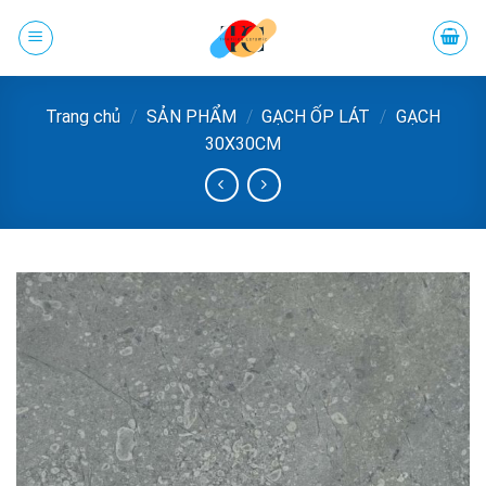
Chuyển
đến
phần
nội
Trang chủ
/
SẢN PHẨM
/
GẠCH ỐP LÁT
/
GẠCH
dung
30X30CM