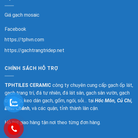
Giá gạch mosaic
Facebook
https://tphvn.com
https://gachtrangtridep.net
CHÍNH SÁCH HỖ TRỢ
TPHTILES CERAMIC
công ty chuyên cung cấp gạch ốp lát,
gạch trang trí, đá tự nhiên, đá lát sân, gạch sân vườn, gạch
cao cấp, keo dán gạch, gốm, ngói, sỏi… tại
Hóc Môn, Củ Chi,
Bình Chánh
, và các quận, tỉnh thành lân cận.
Hỗ trợ giao hàng tận nơi theo từng đơn hàng.