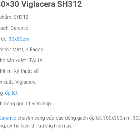
30×30 Viglacera SH312
 phẩm: SH312
ạch: Ceramic
ước:
30x30cm
men : Matt, 4 Faces
hệ sản xuất: ITALIA
ệ in : Kỹ thuật số
n xuất: Viglacera
ng:
ốp lát
h đóng gói: 11 viên/hộp
Ceramic
chuyên cung cấp các dòng gạch ốp lát 300x300mm, 3
ng, uy tín trên thị trường hiện nay.