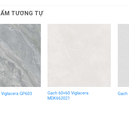
HẨM TƯƠNG TỰ
Gạch 60×60 Viglacera
 Viglacera GP603
Gạch 
MDK662021