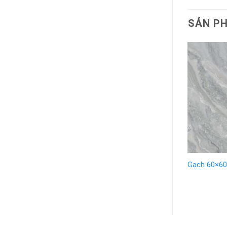
SẢN P
Gạch 60×60