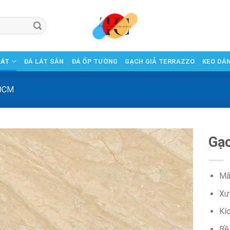
LÁT
ĐÁ LÁT SÂN
ĐÁ ỐP TƯỜNG
GẠCH GIẢ TERRAZZO
KEO DÁ
0CM
Gạc
Mã
Xư
Kí
Bề