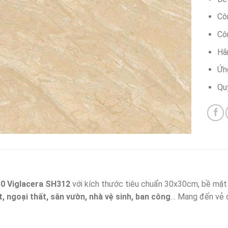
Cô
Côn
Hãn
Ứng
Qu
0 Viglacera SH312
với kích thước tiêu chuẩn 30x30cm, bề mặt
t, ngoại thất, sân vườn, nhà vệ sinh, ban công
… Mang đến vẻ đẹ