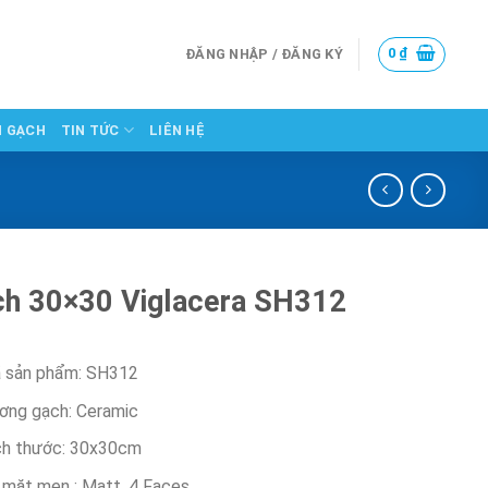
0
₫
ĐĂNG NHẬP / ĐĂNG KÝ
N GẠCH
TIN TỨC
LIÊN HỆ
h 30×30 Viglacera SH312
 sản phẩm: SH312
ơng gạch: Ceramic
ch thước: 30x30cm
 mặt men : Matt, 4 Faces