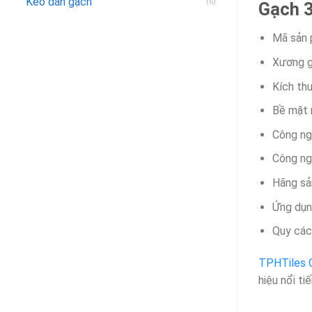
Keo dán gạch
(6)
Gạch 
Mã sản
Xương g
Kích th
Bề mặt 
Công ng
Công ngh
Hãng sả
Ứng dụ
Quy các
TPHTiles 
hiệu nổi tiế