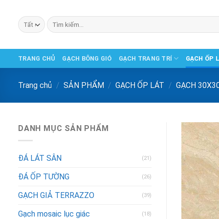
Chuyển
đến
Tìm
phần
kiếm:
nội
dung
TRANG CHỦ
GẠCH BÔNG GIÓ
GẠCH TRANG TRÍ
GẠCH ỐP 
Trang chủ
/
SẢN PHẨM
/
GẠCH ỐP LÁT
/
GẠCH 30X3
DANH MỤC SẢN PHẨM
ĐÁ LÁT SÂN
(21)
ĐÁ ỐP TƯỜNG
(26)
GẠCH GIẢ TERRAZZO
(39)
Gạch mosaic lục giác
(18)