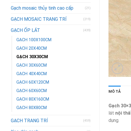
Gạch mosaic thủy tinh cao cấp
(21)
GẠCH MOSAIC TRANG TRÍ
(219)
GẠCH ỐP LÁT
(439)
GẠCH 100X100CM
GẠCH 20X40CM
GẠCH 30X30CM
GẠCH 30X60CM
GẠCH 40X40CM
GẠCH 60X120CM
GẠCH 60X60CM
MÔ TẢ
GẠCH 80X160CM
Gạch 30×3
GẠCH 80X80CM
lát
nội thấ
dụng.
GẠCH TRANG TRÍ
(459)