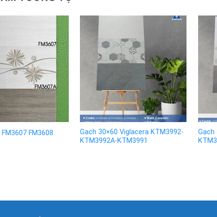
Gạch 30×60 Viglacera KTM3992-
Gạch 
0 FM3607 FM3608
KTM3992A-KTM3991
KTM3