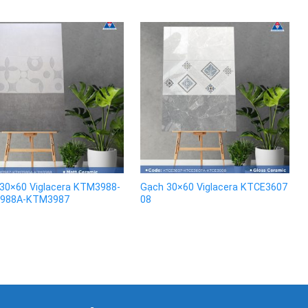
30×60 Viglacera KTM3988-
Gạch 30×60 Viglacera KTCE3607
988A-KTM3987
08