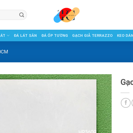
LÁT
ĐÁ LÁT SÂN
ĐÁ ỐP TƯỜNG
GẠCH GIẢ TERRAZZO
KEO DÁ
0CM
Gạ