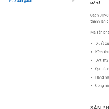
Keo dán gạch
(6)
MÔ TẢ
Gạch 30×60
thành lân c
Mã sản ph
Xuất x
Kích th
Đvt: m2
Qui các
Hạng m
Công nă
SẢN P