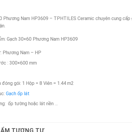
 Phương Nam HP3609 – TPHTILES Ceramic chuyên cung cấp gạch 
ận.
ẩm: Gạch 30×60 Phương Nam HP3609
ứ: Phương Nam – HP
ước : 300×600 mm
h đóng gói: 1 Hộp = 8 Viên = 1.44 m2
ục:
Gạch ốp lát
ng: ốp tường hoặc lát nền …
HẨM TƯƠNG TỰ