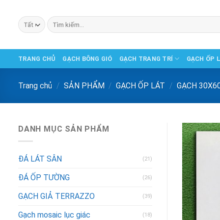
Chuyển
đến
Tìm
phần
kiếm:
nội
dung
TRANG CHỦ
GẠCH BÔNG GIÓ
GẠCH TRANG TRÍ
GẠCH ỐP 
Trang chủ
/
SẢN PHẨM
/
GẠCH ỐP LÁT
/
GẠCH 30X6
DANH MỤC SẢN PHẨM
ĐÁ LÁT SÂN
(21)
ĐÁ ỐP TƯỜNG
(26)
GẠCH GIẢ TERRAZZO
(39)
Gạch mosaic lục giác
(18)