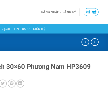
0
₫
ĐĂNG NHẬP / ĐĂNG KÝ
N GẠCH
TIN TỨC
LIÊN HỆ
ch 30×60 Phương Nam HP3609