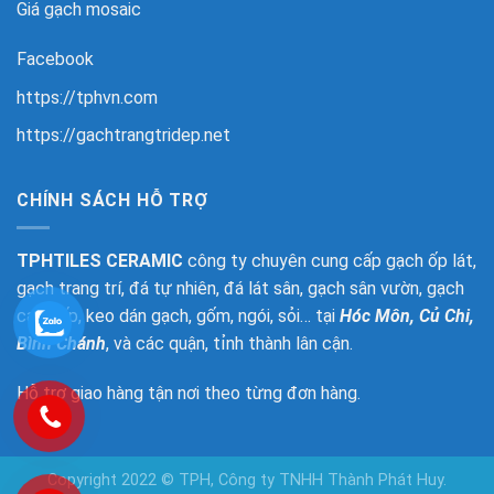
Giá gạch mosaic
Facebook
https://tphvn.com
https://gachtrangtridep.net
CHÍNH SÁCH HỖ TRỢ
TPHTILES CERAMIC
công ty chuyên cung cấp gạch ốp lát,
gạch trang trí, đá tự nhiên, đá lát sân, gạch sân vườn, gạch
cao cấp, keo dán gạch, gốm, ngói, sỏi… tại
Hóc Môn, Củ Chi,
Bình Chánh
, và các quận, tỉnh thành lân cận.
Hỗ trợ giao hàng tận nơi theo từng đơn hàng.
Copyright 2022 © TPH, Công ty TNHH Thành Phát Huy.