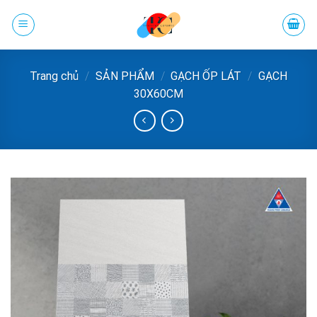
Chuyển
đến
phần
nội
Trang chủ
/
SẢN PHẨM
/
GẠCH ỐP LÁT
/
GẠCH
dung
30X60CM