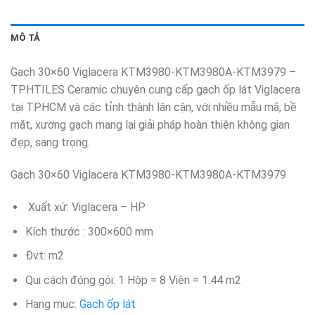
MÔ TẢ
Gạch 30×60 Viglacera KTM3980-KTM3980A-KTM3979 –
TPHTILES Ceramic chuyên cung cấp gạch ốp lát Viglacera
tại TPHCM và các tỉnh thành lân cận, với nhiều mẫu mã, bề
mặt, xương gạch mang lại giải pháp hoàn thiện không gian
đẹp, sang trọng.
Gạch 30×60 Viglacera KTM3980-KTM3980A-KTM3979
Xuất xứ: Viglacera – HP
Kích thước : 300×600 mm
Đvt: m2
Qui cách đóng gói: 1 Hộp = 8 Viên = 1.44 m2
Hạng mục:
Gạch ốp lát