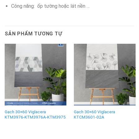
Công năng: ốp tường hoặc lát nền …
SẢN PHẨM TƯƠNG TỰ
Gạch 30×60 Viglacera
Gạch 30×60 Viglacera
KTM3976-KTM3976A-KTM3975
KTCM3601-02A