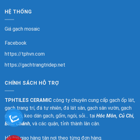
HỆ THỐNG
Giá gạch mosaic
Facebook
https://tphvn.com
https://gachtrangtridep.net
CHÍNH SÁCH HỖ TRỢ
TPHTILES CERAMIC
công ty chuyên cung cấp gạch ốp lát,
gạch trang trí, đá tự nhiên, đá lát sân, gạch sân vườn, gạch
cao cấp, keo dán gạch, gốm, ngói, sỏi… tại
Hóc Môn, Củ Chi,
Bình Chánh
, và các quận, tỉnh thành lân cận.
Hỗ trợ giao hàng tận nơi theo từng đơn hàng.