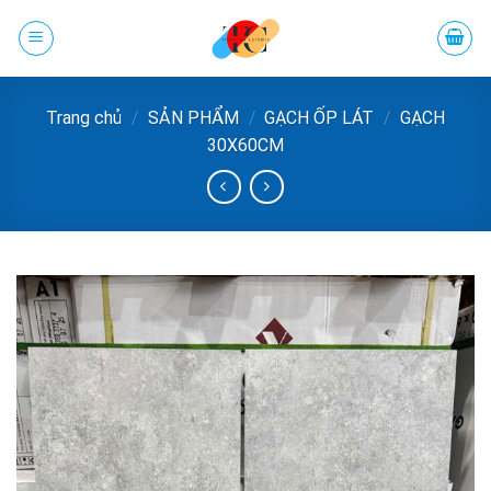
Chuyển
đến
phần
nội
Trang chủ
/
SẢN PHẨM
/
GẠCH ỐP LÁT
/
GẠCH
dung
30X60CM