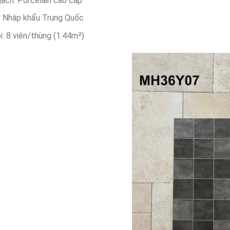
ạch: Porcelain cao cấp
: Nhập khẩu Trung Quốc
i: 8 viên/thùng (1.44m²)