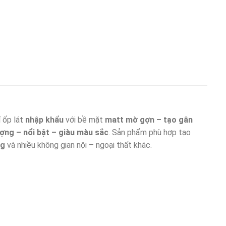
í ốp lát
nhập khẩu
với bề mặt
matt mờ gợn – tạo gân
ợng – nổi bật – giàu màu sắc
. Sản phẩm phù hợp tạo
ng
và nhiều không gian nội – ngoại thất khác.