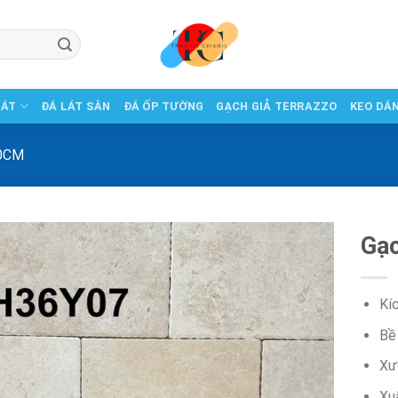
LÁT
ĐÁ LÁT SÂN
ĐÁ ỐP TƯỜNG
GẠCH GIẢ TERRAZZO
KEO DÁ
0CM
Gạ
Kí
Bề
Xư
Xu