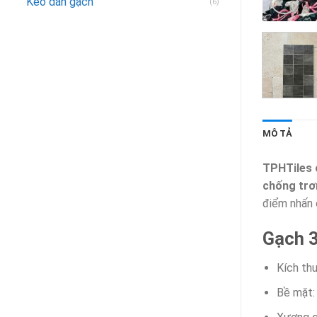
Keo dán gạch
(6)
MÔ TẢ
TPHTiles 
chống trơ
điểm nhấn
Gạch 
Kích th
Bề mặt: