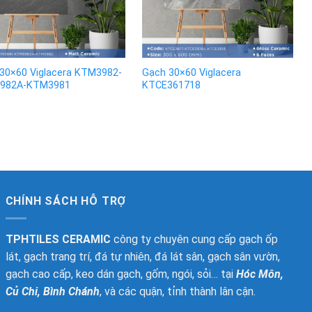
30×60 Viglacera KTM3982-
Gạch 30×60 Viglacera
982A-KTM3981
KTCE361718
CHÍNH SÁCH HỖ TRỢ
TPHTILES CERAMIC
công ty chuyên cung cấp gạch ốp
lát, gạch trang trí, đá tự nhiên, đá lát sân, gạch sân vườn,
gạch cao cấp, keo dán gạch, gốm, ngói, sỏi… tại
Hóc Môn,
Củ Chi, Bình Chánh
, và các quận, tỉnh thành lân cận.