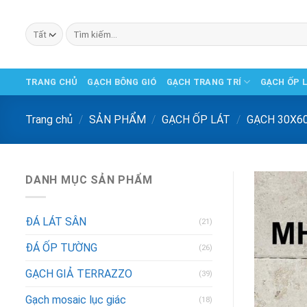
Chuyển
đến
Tìm
phần
kiếm:
nội
dung
TRANG CHỦ
GẠCH BÔNG GIÓ
GẠCH TRANG TRÍ
GẠCH ỐP 
Trang chủ
/
SẢN PHẨM
/
GẠCH ỐP LÁT
/
GẠCH 30X6
DANH MỤC SẢN PHẨM
ĐÁ LÁT SÂN
(21)
ĐÁ ỐP TƯỜNG
(26)
GẠCH GIẢ TERRAZZO
(39)
Gạch mosaic lục giác
(18)