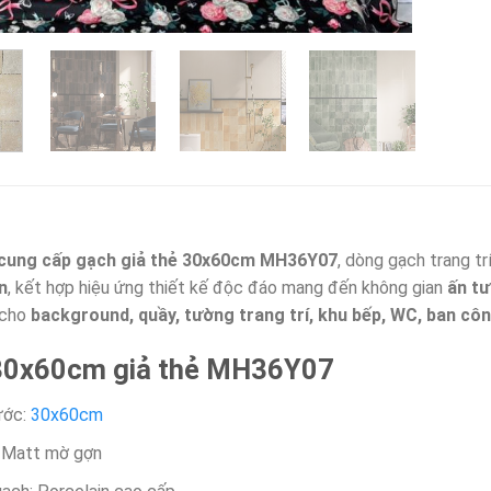
cung cấp gạch giả thẻ 30x60cm MH36Y07
, dòng gạch trang tr
n
, kết hợp hiệu ứng thiết kế độc đáo mang đến không gian
ấn tư
 cho
background, quầy, tường trang trí, khu bếp, WC, ban cô
30x60cm giả thẻ MH36Y07
ước:
30x60cm
 Matt mờ gợn