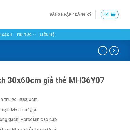
0
₫
ĐĂNG NHẬP / ĐĂNG KÝ
N GẠCH
TIN TỨC
LIÊN HỆ
ch 30x60cm giả thẻ MH36Y07
ch thước: 30x60cm
 mặt: Matt mờ gợn
ơng gạch: Porcelain cao cấp
ất xứ: Nhập khẩu Trung Quốc