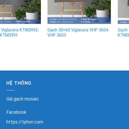
 Viglacera KTM3992-
Gạch 30×60 Viglacera VHP 3604-
Gạch 
-KTM3991
VHP 3603
KTM3
HỆ THỐNG
Giá gạch mosaic
Facebook
https://tphvn.com