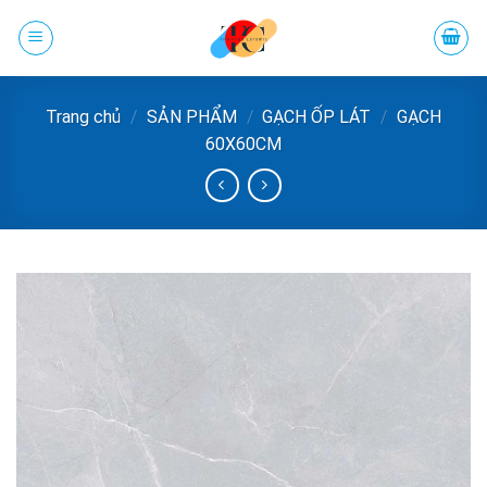
Chuyển
đến
phần
nội
Trang chủ
/
SẢN PHẨM
/
GẠCH ỐP LÁT
/
GẠCH
dung
60X60CM