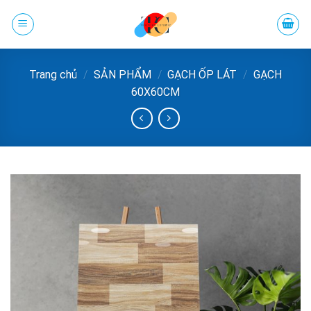
Chuyển
đến
phần
nội
Trang chủ
/
SẢN PHẨM
/
GẠCH ỐP LÁT
/
GẠCH
dung
60X60CM