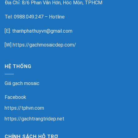
Địa Chỉ: 8/6 Phan Văn Hớn, Hóc Môn, TPHCM
Tel: 0988.049.247 – Hotline
[E]: thanhphathuyvn@gmail.com
[W]
https://gachmosaicdep.com/
HỆ THỐNG
Giá gạch mosaic
Facebook
https://tphvn.com
https://gachtrangtridep.net
CHÍNH SÁCH HỖ TRỢ