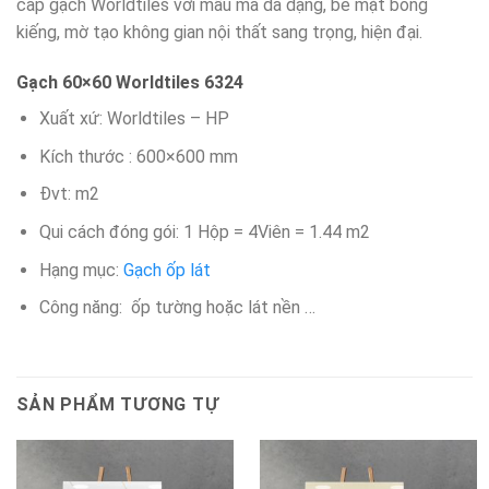
cấp gạch Worldtiles với mẫu mã da dạng, bề mặt bóng
kiếng, mờ tạo không gian nội thất sang trọng, hiện đại.
Gạch 60×60 Worldtiles 6324
Xuất xứ: Worldtiles – HP
Kích thước : 600×600 mm
Đvt: m2
Qui cách đóng gói: 1 Hộp = 4Viên = 1.44 m2
Hạng mục:
Gạch ốp lát
Công năng: ốp tường hoặc lát nền …
SẢN PHẨM TƯƠNG TỰ