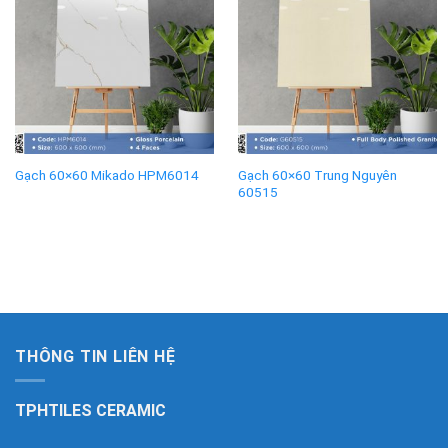
Gạch 60×60 Trung Nguyên
Gạch 60×60 Mikado HPM6014
60515
THÔNG TIN LIÊN HỆ
TPHTILES CERAMIC