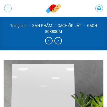
Chuyển
đến
phần
nội
Trang chủ
/
SẢN PHẨM
/
GẠCH ỐP LÁT
/
GẠCH
dung
80X80CM