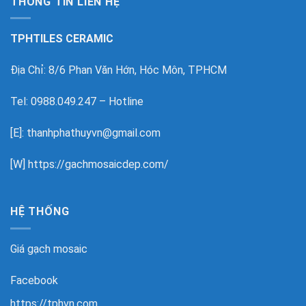
THÔNG TIN LIÊN HỆ
TPHTILES CERAMIC
Địa Chỉ: 8/6 Phan Văn Hớn, Hóc Môn, TPHCM
Tel: 0988.049.247 – Hotline
[E]: thanhphathuyvn@gmail.com
[W]
https://gachmosaicdep.com/
HỆ THỐNG
Giá gạch mosaic
Facebook
https://tphvn.com