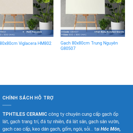
Gạch 80x80cm Trung Nguyên
80x80cm Viglacera HM802
G80507
CHÍNH SÁCH HỖ TRỢ
TPHTILES CERAMIC
công ty chuyên cung cấp gạch ốp
lát, gạch trang trí, đá tự nhiên, đá lát sân, gạch sân vườn,
gạch cao cấp, keo dán gạch, gốm, ngói, sỏi… tại
Hóc Môn,