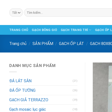
Chuyển
đến
Tìm
phần
kiếm:
nội
dung
TRANG CHỦ
GẠCH BÔNG GIÓ
GẠCH TRANG TRÍ
GẠCH ỐP 
Trang chủ
/
SẢN PHẨM
/
GẠCH ỐP LÁT
/
GẠCH 80X8
DANH MỤC SẢN PHẨM
ĐÁ LÁT SÂN
(21)
ĐÁ ỐP TƯỜNG
(26)
GẠCH GIẢ TERRAZZO
(39)
Gạch mosaic lục giác
(18)