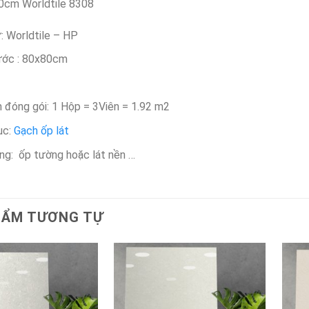
0cm Worldtile 8308
: Worldtile – HP
ước : 80x80cm
h đóng gói: 1 Hộp = 3Viên = 1.92 m2
ục:
Gạch ốp lát
ng: ốp tường hoặc lát nền …
HẨM TƯƠNG TỰ