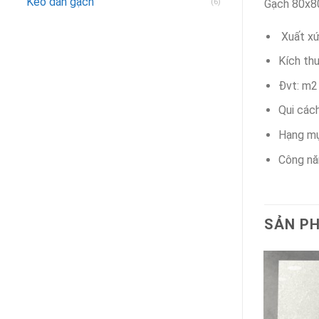
Keo dán gạch
(6)
Gạch 80x8
Xuất xứ
Kích th
Đvt: m2
Qui các
Hạng m
Công nă
SẢN P