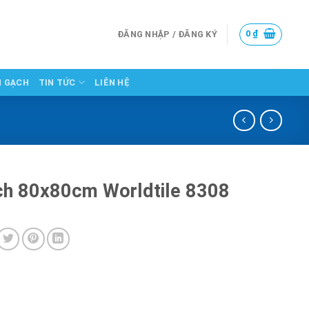
0
₫
ĐĂNG NHẬP / ĐĂNG KÝ
N GẠCH
TIN TỨC
LIÊN HỆ
h 80x80cm Worldtile 8308