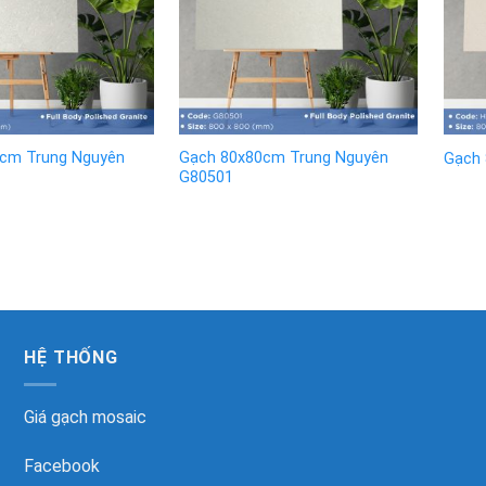
cm Trung Nguyên
Gạch 80x80cm Trung Nguyên
Gạch 
G80501
HỆ THỐNG
Giá gạch mosaic
Facebook