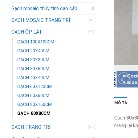
Gạch mosaic thủy tinh cao cấp
(21)
GẠCH MOSAIC TRANG TRÍ
(219)
GẠCH ỐP LÁT
(439)
GẠCH 100X100CM
GẠCH 20X40CM
GẠCH 30X30CM
GẠCH 30X60CM
GẠCH 40X40CM
GẠCH 60X120CM
GẠCH 60X60CM
MÔ TẢ
GẠCH 80X160CM
GẠCH 80X80CM
Gạch 80x80
mang lại kh
GẠCH TRANG TRÍ
(459)