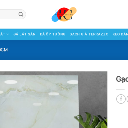
LÁT
ĐÁ LÁT SÂN
ĐÁ ỐP TƯỜNG
GẠCH GIẢ TERRAZZO
KEO DÁ
0CM
Gạc