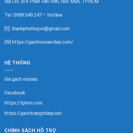
Địa Chỉ: 8/6 Phan Văn Hớn, Hóc Môn, TPHCM
Tel: 0988.049.247 – Hotline
[E]: thanhphathuyvn@gmail.com
[W]
https://gachmosaicdep.com/
HỆ THỐNG
Giá gạch mosaic
Facebook
https://tphvn.com
https://gachtrangtridep.net
CHÍNH SÁCH HỖ TRỢ