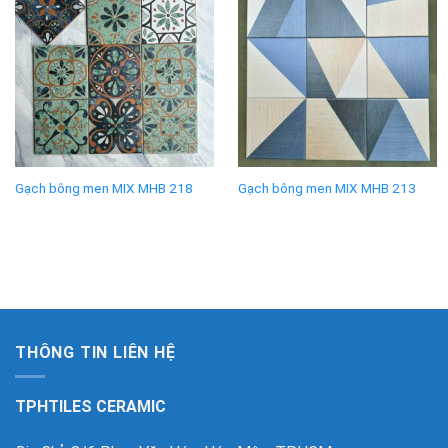
Gạch bông men MIX MHB 218
Gạch bông men MIX MHB 213
THÔNG TIN LIÊN HỆ
TPHTILES CERAMIC