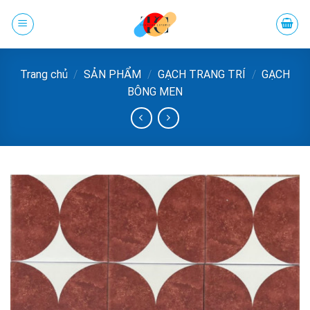
Chuyển
đến
phần
nội
Trang chủ
/
SẢN PHẨM
/
GẠCH TRANG TRÍ
/
GẠCH
dung
BÔNG MEN