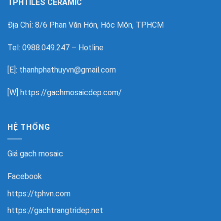
TPHTILES CERAMIC
Địa Chỉ: 8/6 Phan Văn Hớn, Hóc Môn, TPHCM
Tel: 0988.049.247 – Hotline
[E]: thanhphathuyvn@gmail.com
[W]
https://gachmosaicdep.com/
HỆ THỐNG
Giá gạch mosaic
Facebook
https://tphvn.com
https://gachtrangtridep.net