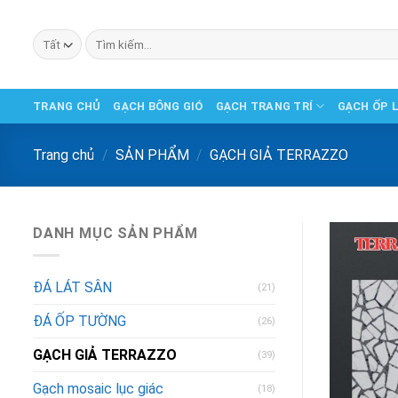
Chuyển
đến
Tìm
phần
kiếm:
nội
dung
TRANG CHỦ
GẠCH BÔNG GIÓ
GẠCH TRANG TRÍ
GẠCH ỐP 
Trang chủ
/
SẢN PHẨM
/
GẠCH GIẢ TERRAZZO
DANH MỤC SẢN PHẨM
ĐÁ LÁT SÂN
(21)
ĐÁ ỐP TƯỜNG
(26)
GẠCH GIẢ TERRAZZO
(39)
Gạch mosaic lục giác
(18)