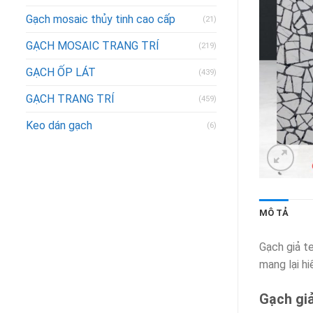
Gạch mosaic thủy tinh cao cấp
(21)
GẠCH MOSAIC TRANG TRÍ
(219)
GẠCH ỐP LÁT
(439)
GẠCH TRANG TRÍ
(459)
Keo dán gạch
(6)
MÔ TẢ
Gạch giả t
mang lại h
Gạch gi