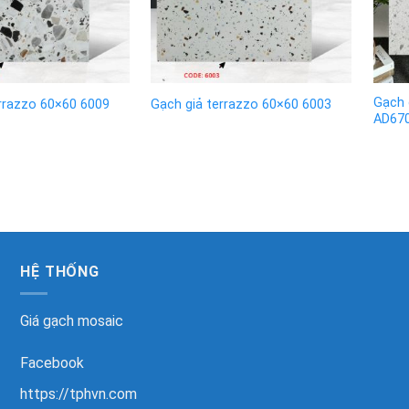
Gạch 
errazzo 60×60 6009
Gạch giả terrazzo 60×60 6003
AD67
HỆ THỐNG
Giá gạch mosaic
Facebook
https://tphvn.com