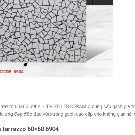
errazzo 60×60 6904 – TPHTILES CERAMIC cung cấp gạch giả te
iếu ứng đẹp độc đáo với xương gạch cao cấp cho không gian nội n
ả terrazzo 60×60 6904