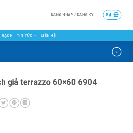
0
₫
ĐĂNG NHẬP / ĐĂNG KÝ
N GẠCH
TIN TỨC
LIÊN HỆ
h giả terrazzo 60×60 6904