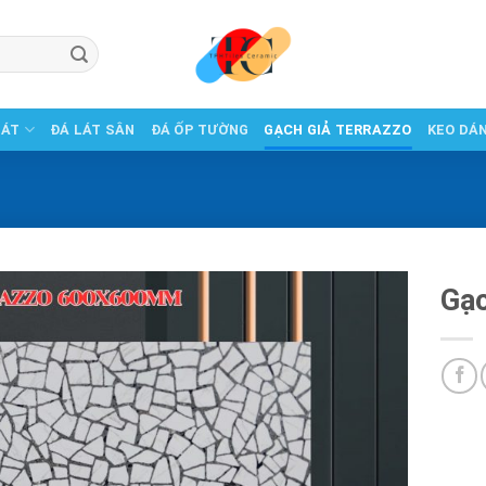
LÁT
ĐÁ LÁT SÂN
ĐÁ ỐP TƯỜNG
GẠCH GIẢ TERRAZZO
KEO DÁ
Gạc