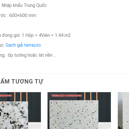
: Nhập khẩu Trung Quốc
ước : 600×600 mm
h đóng gói: 1 Hộp = 4Viên = 1.44 m2
ục:
Gạch giả terrazzo
ng: ốp tường hoặc lát nền …
HẨM TƯƠNG TỰ