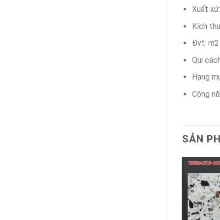
Xuất xứ
Kích th
Đvt: m2
Qui các
Hạng m
Công nă
SẢN P