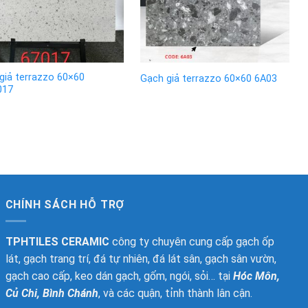
giả terrazzo 60×60
Gạch giả terrazzo 60×60 6A03
017
CHÍNH SÁCH HỖ TRỢ
TPHTILES CERAMIC
công ty chuyên cung cấp gạch ốp
lát, gạch trang trí, đá tự nhiên, đá lát sân, gạch sân vườn,
gạch cao cấp, keo dán gạch, gốm, ngói, sỏi… tại
Hóc Môn,
Củ Chi, Bình Chánh
, và các quận, tỉnh thành lân cận.