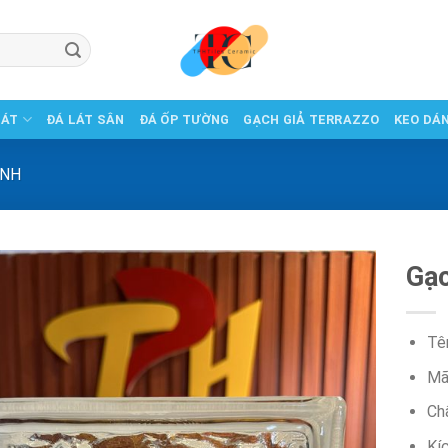
LÁT
ĐÁ LÁT SÂN
ĐÁ ỐP TƯỜNG
GẠCH GIẢ TERRAZZO
KEO DÁ
ÍNH
Gạc
Tê
Mã
Chấ
Kí