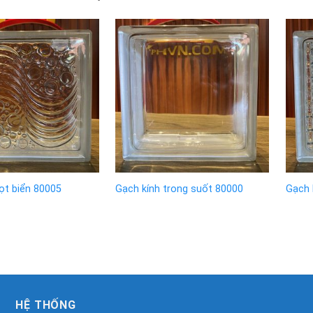
ọt biển 80005
Gạch kính trong suốt 80000
Gạch 
HỆ THỐNG