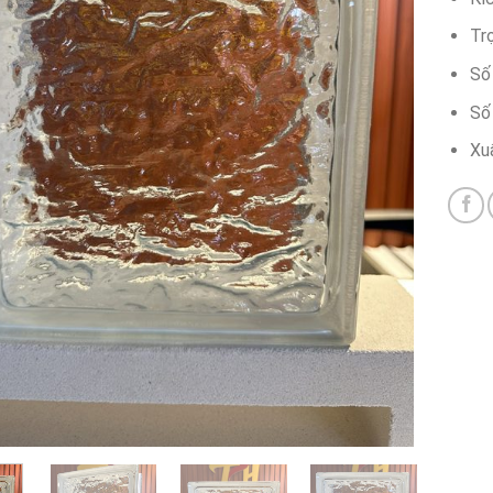
Tr
Số 
Số
Xu