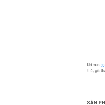
Khi mua
gạ
thời, giá t
SẢN P