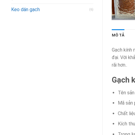
Keo dán gạch
(6)
MÔ TẢ
Gạch kính 
đại. Với kh
rãi hơn..
Gạch k
Tên sản
Mã sản 
Chất liệ
Kích t
Trọng l