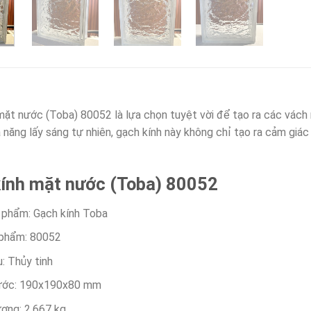
mặt nước (Toba) 80052 là lựa chọn tuyệt vời để tạo ra các vách n
ả năng lấy sáng tự nhiên, gạch kính này không chỉ tạo ra cảm gi
ính mặt nước (Toba) 80052
 phẩm: Gạch kính Toba
phẩm: 80052
u: Thủy tinh
hước: 190x190x80 mm
ượng: 2.667 kg