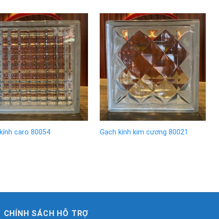
kính caro 80054
Gạch kính kim cương 80021
CHÍNH SÁCH HỖ TRỢ