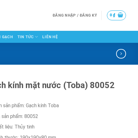
0
₫
ĐĂNG NHẬP / ĐĂNG KÝ
N GẠCH
TIN TỨC
LIÊN HỆ
h kính mặt nước (Toba) 80052
n sản phẩm: Gạch kính Toba
 sản phẩm: 80052
t liệu: Thủy tinh
ch thước: 190x190x80 mm