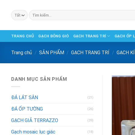
Chuyển
đến
Tìm
phần
kiếm:
nội
dung
TRANG CHỦ
GẠCH BÔNG GIÓ
GẠCH TRANG TRÍ
GẠCH ỐP 
Trang chủ
/
SẢN PHẨM
/
GẠCH TRANG TRÍ
/
GẠCH K
DANH MỤC SẢN PHẨM
ĐÁ LÁT SÂN
(21)
ĐÁ ỐP TƯỜNG
(26)
GẠCH GIẢ TERRAZZO
(39)
Gạch mosaic lục giác
(18)