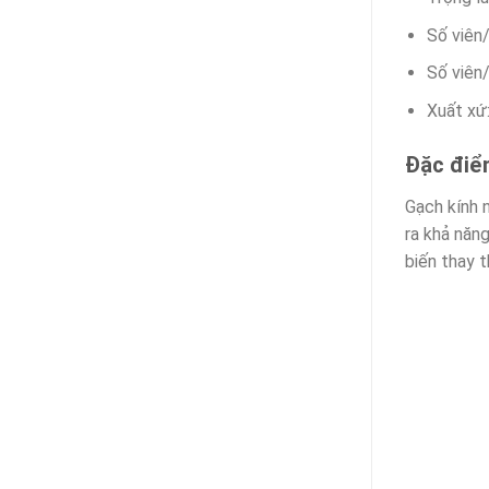
Số viên
Số viên
Xuất xứ
Đặc điể
Gạch kính n
ra khả năng
biến thay 