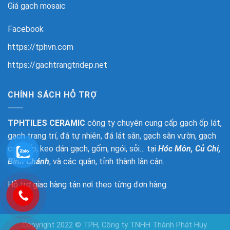
Giá gạch mosaic
Facebook
https://tphvn.com
https://gachtrangtridep.net
CHÍNH SÁCH HỖ TRỢ
TPHTILES CERAMIC
công ty chuyên cung cấp gạch ốp lát,
gạch trang trí, đá tự nhiên, đá lát sân, gạch sân vườn, gạch
cao cấp, keo dán gạch, gốm, ngói, sỏi… tại
Hóc Môn, Củ Chi,
Bình Chánh
, và các quận, tỉnh thành lân cận.
Hỗ trợ giao hàng tận nơi theo từng đơn hàng.
Copyright 2022 © TPH, Công ty TNHH Thành Phát Huy.