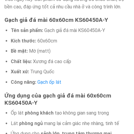
bền cao, đáp ứng tốt cả nhu cầu nhà ở và công trình lớn.
Gạch giả đá mài 60x60cm KS60450A-Y
Tên sản phẩm:
Gạch giả đá mài KS60450A-Y
Kích thước:
60x60cm
Bề mặt:
Mờ (matt)
Chất liệu:
Xương đá cao cấp
Xuất xứ:
Trung Quốc
Công năng:
Gạch ốp lát
Ứng dụng của gạch giả đá mài 60x60cm
KS60450A-Y
Ốp lát
phòng khách
tạo không gian sang trọng
Lát
phòng ngủ
mang lại cảm giác nhẹ nhàng, tinh tế
Ứng dụng cho
sảnh lớn, trung tâm thương mại