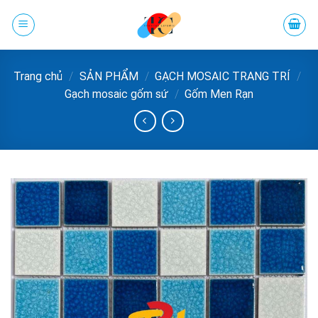
Chuyển
đến
phần
nội
Trang chủ
/
SẢN PHẨM
/
GẠCH MOSAIC TRANG TRÍ
/
dung
Gạch mosaic gốm sứ
/
Gốm Men Rạn