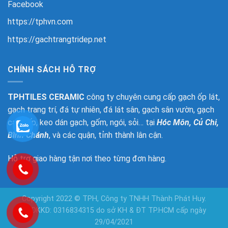
Facebook
https://tphvn.com
https://gachtrangtridep.net
CHÍNH SÁCH HỖ TRỢ
TPHTILES CERAMIC
công ty chuyên cung cấp gạch ốp lát,
gạch trang trí, đá tự nhiên, đá lát sân, gạch sân vườn, gạch
cao cấp, keo dán gạch, gốm, ngói, sỏi… tại
Hóc Môn, Củ Chi,
Bình Chánh
, và các quận, tỉnh thành lân cận.
Hỗ trợ giao hàng tận nơi theo từng đơn hàng.
Copyright 2022 © TPH, Công ty TNHH Thành Phát Huy.
GPDKKD: 0316834315 do sở KH & ĐT TP.HCM cấp ngày
29/04/2021