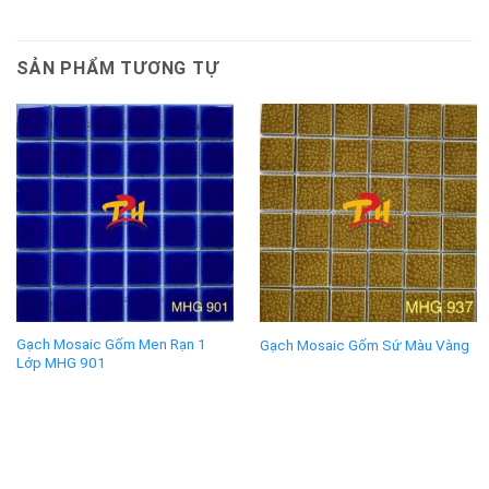
SẢN PHẨM TƯƠNG TỰ
Gạch Mosaic Gốm Men Rạn 1
Gạch Mosaic Gốm Sứ Màu Vàng
Lớp MHG 901