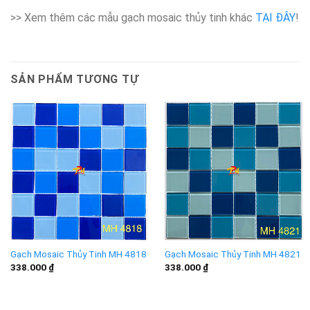
>> Xem thêm các mẫu gạch mosaic thủy tinh khác
TẠI ĐÂY
!
SẢN PHẨM TƯƠNG TỰ
Gạch Mosaic Thủy Tinh MH 4818
Gạch Mosaic Thủy Tinh MH 4821
338.000
₫
338.000
₫