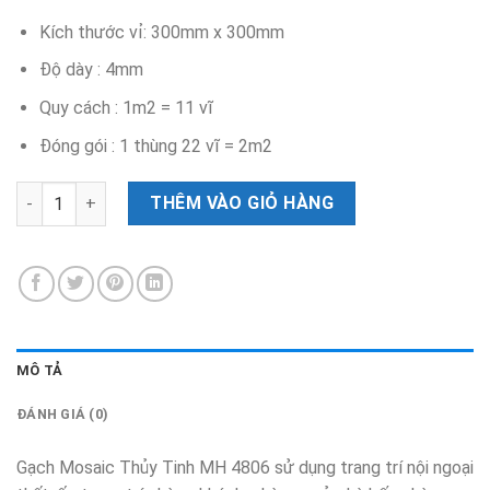
Kích thước vỉ: 300mm x 300mm
Độ dày : 4mm
Quy cách : 1m2 = 11 vĩ
Đóng gói : 1 thùng 22 vĩ = 2m2
Gạch Mosaic Thủy Tinh MH 4806 số lượng
THÊM VÀO GIỎ HÀNG
MÔ TẢ
ĐÁNH GIÁ (0)
Gạch Mosaic Thủy Tinh MH 4806 sử dụng trang trí nội ngoại