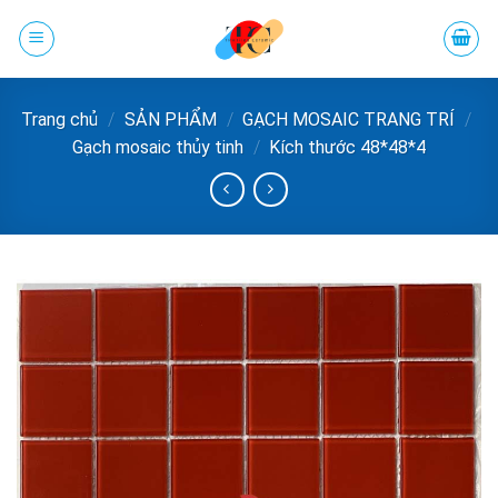
Chuyển
đến
phần
nội
Trang chủ
/
SẢN PHẨM
/
GẠCH MOSAIC TRANG TRÍ
/
dung
Gạch mosaic thủy tinh
/
Kích thước 48*48*4