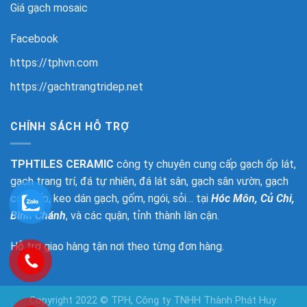
Giá gạch mosaic
Facebook
https://tphvn.com
https://gachtrangtridep.net
CHÍNH SÁCH HỖ TRỢ
TPHTILES CERAMIC
công ty chuyên cung cấp gạch ốp lát,
gạch trang trí, đá tự nhiên, đá lát sân, gạch sân vườn, gạch
cao cấp, keo dán gạch, gốm, ngói, sỏi… tại
Hóc Môn, Củ Chi,
Bình Chánh
, và các quận, tỉnh thành lân cận.
Hỗ trợ giao hàng tận nơi theo từng đơn hàng.
Copyright 2022 © TPH, Công ty TNHH Thành Phát Huy.