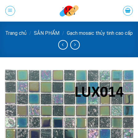
Chuyển
đến
phần
nội
Trang chủ
/
SẢN PHẨM
/
Gạch mosaic thủy tinh cao cấp
dung