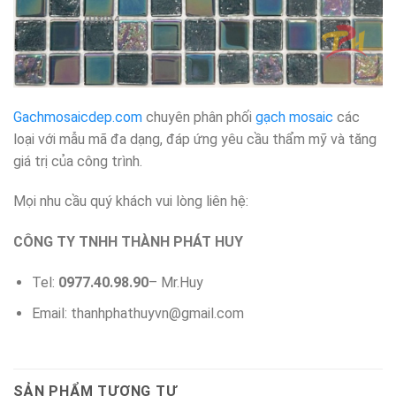
Gachmosaicdep.com
chuyên phân phối
gạch mosaic
các
loại với mẫu mã đa dạng, đáp ứng yêu cầu thẩm mỹ và tăng
giá trị của công trình.
Mọi nhu cầu quý khách vui lòng liên hệ:
CÔNG TY TNHH THÀNH PHÁT HUY
Tel:
0977.40.98.90
– Mr.Huy
Email: thanhphathuyvn@gmail.com
SẢN PHẨM TƯƠNG TỰ