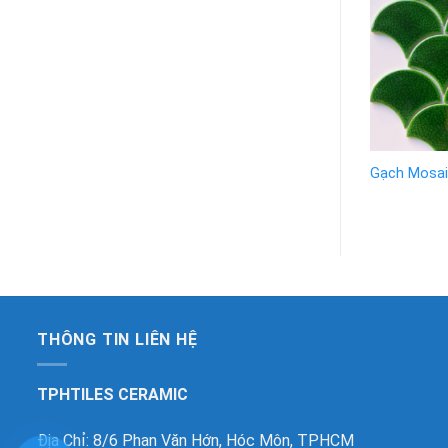
Gạch Mosai
THÔNG TIN LIÊN HỆ
TPHTILES CERAMIC
Địa Chỉ: 8/6 Phan Văn Hớn, Hóc Môn, TPHCM