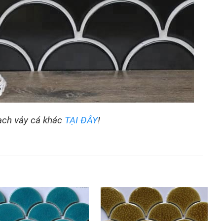
ạch vảy cá khác
TẠI ĐÂY
!