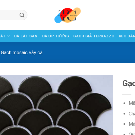
LÁT
ĐÁ LÁT SÂN
ĐÁ ỐP TƯỜNG
GẠCH GIẢ TERRAZZO
KEO DÁ
Gạch mosaic vảy cá
Gạc
Mã
Chấ
Mà
Qu