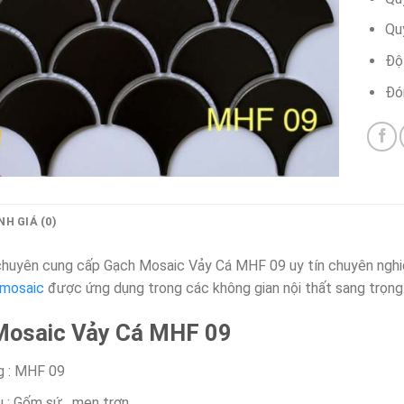
Qu
Độ
Đó
H GIÁ (0)
chuyên cung cấp Gạch Mosaic Vảy Cá MHF 09 uy tín chuyên nghiệ
 mosaic
được ứng dụng trong các không gian nội thất sang trọng
Mosaic Vảy Cá MHF 09
 : MHF 09
u : Gốm sứ , men trơn