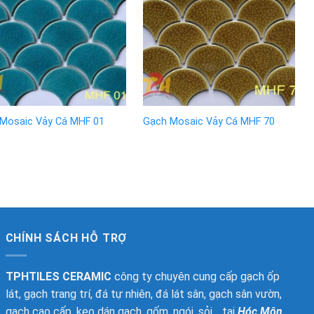
Mosaic Vảy Cá MHF 01
Gạch Mosaic Vảy Cá MHF 70
CHÍNH SÁCH HỖ TRỢ
TPHTILES CERAMIC
công ty chuyên cung cấp gạch ốp
lát, gạch trang trí, đá tự nhiên, đá lát sân, gạch sân vườn,
gạch cao cấp, keo dán gạch, gốm, ngói, sỏi… tại
Hóc Môn,