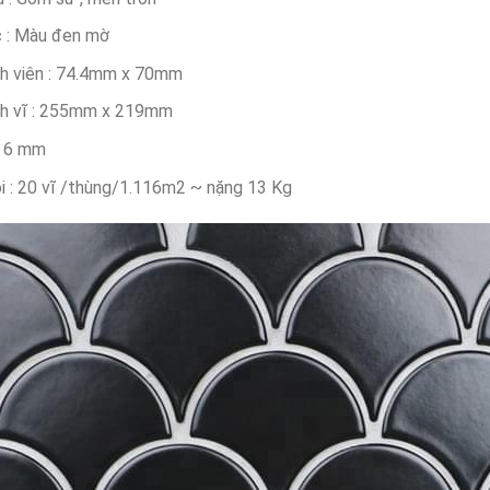
 : Màu đen mờ
h viên : 74.4mm x 70mm
h vĩ : 255mm x 219mm
: 6 mm
i : 20 vĩ /thùng/1.116m2 ~ nặng 13 Kg