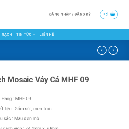
0
₫
ĐĂNG NHẬP / ĐĂNG KÝ
N GẠCH
TIN TỨC
LIÊN HỆ
h Mosaic Vảy Cá MHF 09
 Hàng : MHF 09
t liệu : Gốm sứ , men trơn
u sắc : Màu đen mờ
y cách viên : 74.4mm x 70mm