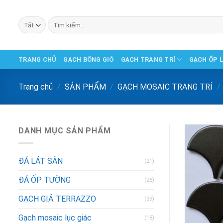
Chuyển
đến
Tìm
phần
kiếm:
nội
dung
TRANG CHỦ
GẠCH BÔNG GIÓ
GẠCH TRANG TRÍ
GẠCH ỐP 
Trang chủ
/
SẢN PHẨM
/
GẠCH MOSAIC TRANG TRÍ
/
DANH MỤC SẢN PHẨM
ĐÁ LÁT SÂN
(21)
ĐÁ ỐP TƯỜNG
(26)
GẠCH GIẢ TERRAZZO
(39)
Gạch mosaic lục giác
(18)