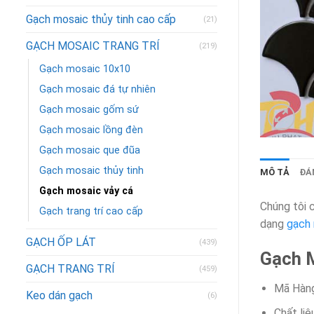
Gạch mosaic thủy tinh cao cấp
(21)
GẠCH MOSAIC TRANG TRÍ
(219)
Gạch mosaic 10x10
Gạch mosaic đá tự nhiên
Gạch mosaic gốm sứ
Gạch mosaic lồng đèn
Gạch mosaic que đũa
Gạch mosaic thủy tinh
MÔ TẢ
ĐÁN
Gạch mosaic vảy cá
Chúng tôi 
Gạch trang trí cao cấp
dạng
gạch
GẠCH ỐP LÁT
(439)
Gạch 
GẠCH TRANG TRÍ
(459)
Mã Hàng
Keo dán gạch
(6)
Chất liệ