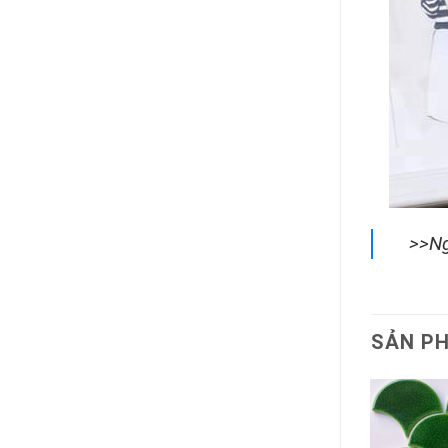
>>Ng
SẢN P