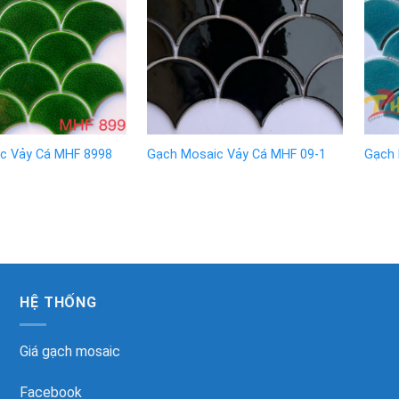
c Vảy Cá MHF 8998
Gạch Mosaic Vảy Cá MHF 09-1
Gạch 
HỆ THỐNG
Giá gạch mosaic
Facebook