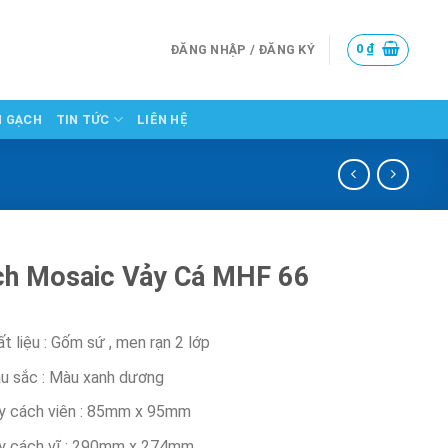
0
₫
ĐĂNG NHẬP / ĐĂNG KÝ
N GẠCH
TIN TỨC
LIÊN HỆ
h Mosaic Vảy Cá MHF 66
t liệu : Gốm sứ , men rạn 2 lớp
u sắc : Màu xanh dương
y cách viên : 85mm x 95mm
y cách vĩ : 290mm x 274mm