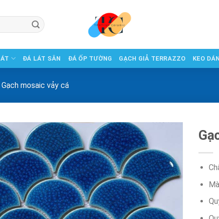
LÁT
ĐÁ LÁT SÂN
ĐÁ ỐP TƯỜNG
GẠCH GIẢ TERRAZZO
KEO DÁ
Gạch mosaic vảy cá
Gạc
Chấ
Mà
Qu
Qu