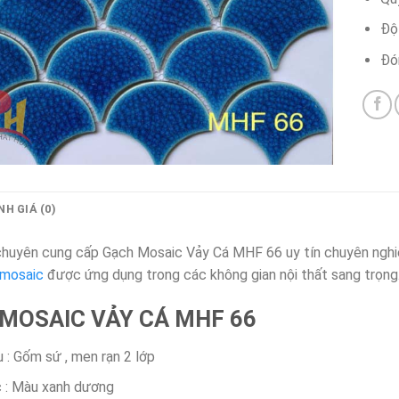
Độ
Đó
H GIÁ (0)
chuyên cung cấp Gạch Mosaic Vảy Cá MHF 66 uy tín chuyên nghiệ
 mosaic
được ứng dụng trong các không gian nội thất sang trọng
MOSAIC VẢY CÁ MHF 66
u : Gốm sứ , men rạn 2 lớp
 : Màu xanh dương