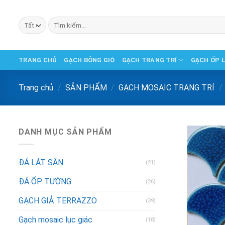
Chuyển
đến
Tìm
phần
kiếm:
nội
dung
TRANG CHỦ
GẠCH BÔNG GIÓ
GẠCH TRANG TRÍ
GẠCH ỐP 
Trang chủ
/
SẢN PHẨM
/
GẠCH MOSAIC TRANG TRÍ
/
DANH MỤC SẢN PHẨM
ĐÁ LÁT SÂN
(21)
ĐÁ ỐP TƯỜNG
(26)
GẠCH GIẢ TERRAZZO
(39)
Gạch mosaic lục giác
(18)