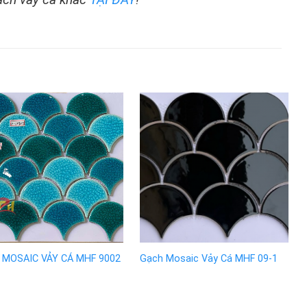
 MOSAIC VẢY CÁ MHF 9002
Gạch Mosaic Vảy Cá MHF 09-1