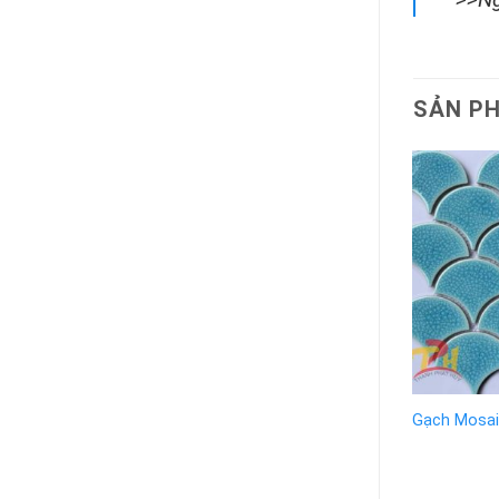
SẢN P
Gạch Mosai