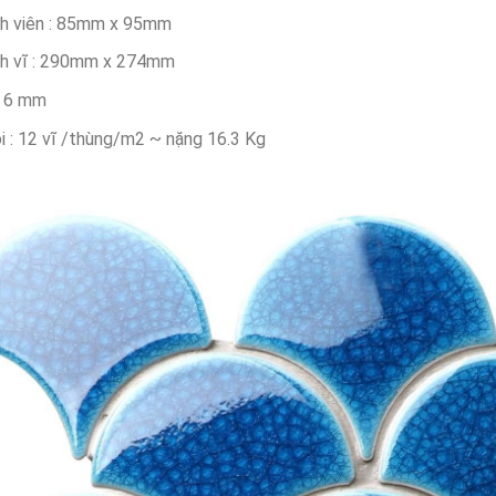
h viên : 85mm x 95mm
h vĩ : 290mm x 274mm
: 6 mm
i : 12 vĩ /thùng/m2 ~ nặng 16.3 Kg