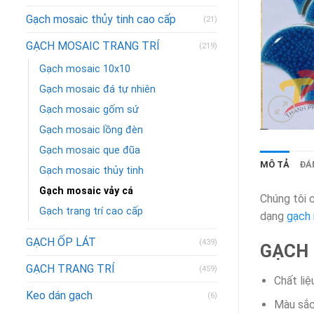
Gạch mosaic thủy tinh cao cấp
(21)
GẠCH MOSAIC TRANG TRÍ
(219)
Gạch mosaic 10x10
Gạch mosaic đá tự nhiên
Gạch mosaic gốm sứ
Gạch mosaic lồng đèn
Gạch mosaic que đũa
MÔ TẢ
ĐÁN
Gạch mosaic thủy tinh
Gạch mosaic vảy cá
Chúng tôi 
Gạch trang trí cao cấp
dạng
gạch
GẠCH ỐP LÁT
(439)
GẠCH 
GẠCH TRANG TRÍ
(459)
Chất liệ
Keo dán gạch
(6)
Màu sắc