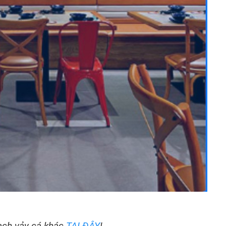
ạch vảy cá khác
TẠI ĐÂY
!