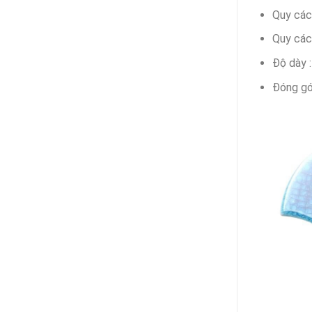
Quy các
Quy các
Độ dày 
Đóng gó