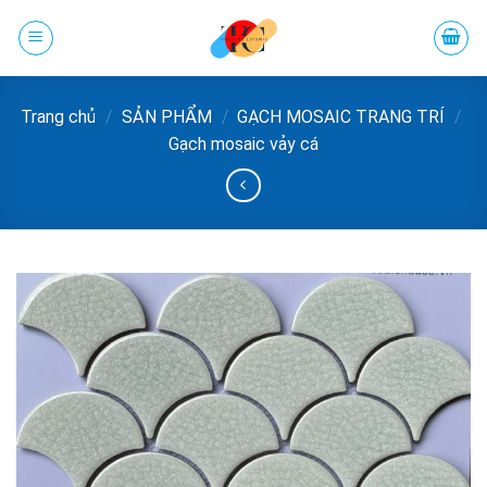
Chuyển
đến
phần
nội
Trang chủ
/
SẢN PHẨM
/
GẠCH MOSAIC TRANG TRÍ
/
dung
Gạch mosaic vảy cá