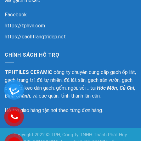
Giá gạch mosaic
Facebook
https://tphvn.com
https://gachtrangtridep.net
CHÍNH SÁCH HỖ TRỢ
TPHTILES CERAMIC
công ty chuyên cung cấp gạch ốp lát,
gạch trang trí, đá tự nhiên, đá lát sân, gạch sân vườn, gạch
cao cấp, keo dán gạch, gốm, ngói, sỏi… tại
Hóc Môn, Củ Chi,
Bình Chánh
, và các quận, tỉnh thành lân cận.
Hỗ trợ giao hàng tận nơi theo từng đơn hàng.
Copyright 2022 © TPH, Công ty TNHH Thành Phát Huy.