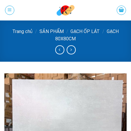
Chuyển
đến
phần
nội
Trang chủ
/
SẢN PHẨM
/
GẠCH ỐP LÁT
/
GẠCH
dung
80X80CM