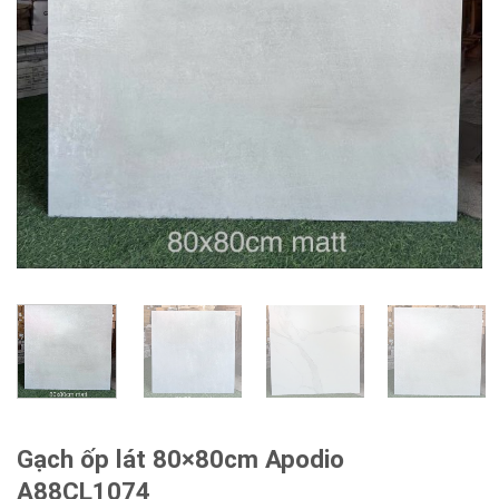
Gạch ốp lát 80×80cm Apodio
A88CL1074