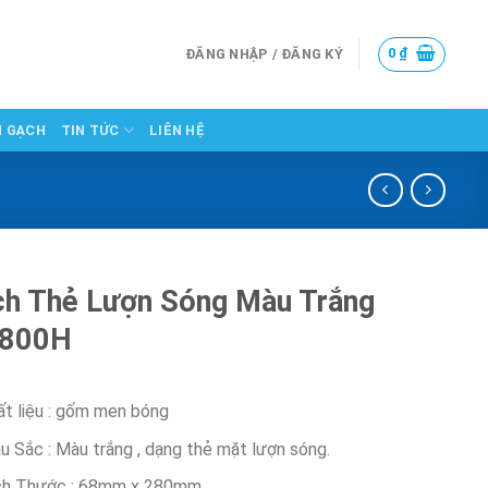
0
₫
ĐĂNG NHẬP / ĐĂNG KÝ
N GẠCH
TIN TỨC
LIÊN HỆ
h Thẻ Lượn Sóng Màu Trắng
800H
ất liệu : gốm men bóng
u Sắc : Màu trắng , dạng thẻ mặt lượn sóng.
ch Thước : 68mm x 280mm