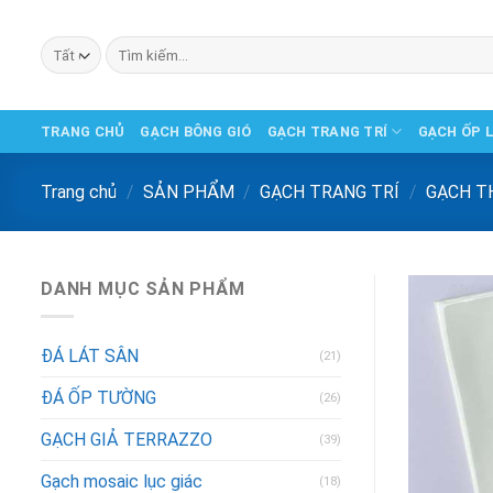
Chuyển
đến
Tìm
phần
kiếm:
nội
dung
TRANG CHỦ
GẠCH BÔNG GIÓ
GẠCH TRANG TRÍ
GẠCH ỐP 
Trang chủ
/
SẢN PHẨM
/
GẠCH TRANG TRÍ
/
GẠCH T
DANH MỤC SẢN PHẨM
ĐÁ LÁT SÂN
(21)
ĐÁ ỐP TƯỜNG
(26)
GẠCH GIẢ TERRAZZO
(39)
Gạch mosaic lục giác
(18)