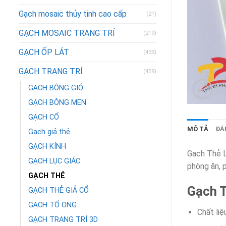
Gạch mosaic thủy tinh cao cấp
(21)
GẠCH MOSAIC TRANG TRÍ
(219)
GẠCH ỐP LÁT
(439)
GẠCH TRANG TRÍ
(459)
GẠCH BÔNG GIÓ
GẠCH BÔNG MEN
GẠCH CỔ
MÔ TẢ
ĐÁN
Gạch giả thẻ
GẠCH KÍNH
Gạch Thẻ L
GẠCH LỤC GIÁC
phòng ăn, 
GẠCH THẺ
Gạch 
GẠCH THẺ GIẢ CỔ
GẠCH TỔ ONG
Chất li
GẠCH TRANG TRÍ 3D