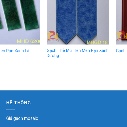
Gạch Thẻ Mũi Tên Men Rạn Xanh
en Rạn Xanh Lá
Gạch
Dương
HỆ THỐNG
Giá gạch mosaic