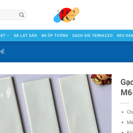
LÁT
ĐÁ LÁT SÂN
ĐÁ ỐP TƯỜNG
GẠCH GIẢ TERRAZZO
KEO DÁ
HẺ
Gạc
M6
Ch
Mà
Kí