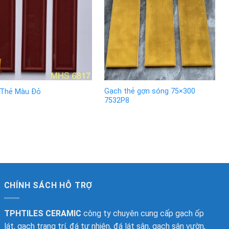
Gạch thẻ gợn sóng 75×300
 Thẻ Màu Đỏ
7532P8
CHÍNH SÁCH HỖ TRỢ
TPHTILES CERAMIC
công ty chuyên cung cấp gạch ốp
lát, gạch trang trí, đá tự nhiên, đá lát sân, gạch sân vườn,