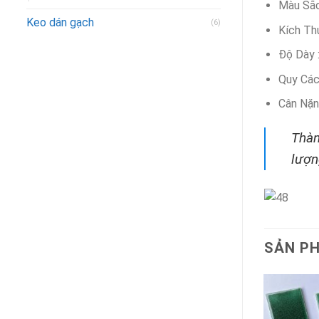
Màu Sắc
Keo dán gạch
(6)
Kích T
Độ Dày 
Quy Các
Cân Nặn
Thàn
lượn
SẢN P