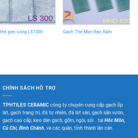
thẻ gợn sóng LS1300
Gạch Thẻ Men Rạn Xám
CHÍNH SÁCH HỖ TRỢ
TPHTILES CERAMIC
công ty chuyên cung cấp gạch ốp
lát, gạch trang trí, đá tự nhiên, đá lát sân, gạch sân vườn,
gạch cao cấp, keo dán gạch, gốm, ngói, sỏi… tại
Hóc Môn,
Củ Chi, Bình Chánh
, và các quận, tỉnh thành lân cận.