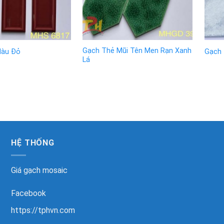
Gạch Thẻ Mũi Tên Men Rạn Xanh
Màu Đỏ
Gạch 
Lá
HỆ THỐNG
Giá gạch mosaic
Facebook
https://tphvn.com