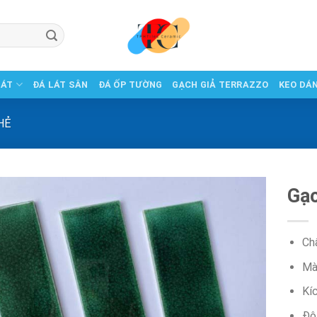
LÁT
ĐÁ LÁT SÂN
ĐÁ ỐP TƯỜNG
GẠCH GIẢ TERRAZZO
KEO DÁ
HẺ
Gạc
Chấ
Màu
Kí
Độ