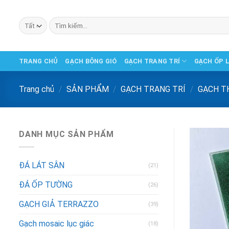
Chuyển
đến
Tìm
phần
kiếm:
nội
dung
TRANG CHỦ
GẠCH BÔNG GIÓ
GẠCH TRANG TRÍ
GẠCH ỐP 
Trang chủ
/
SẢN PHẨM
/
GẠCH TRANG TRÍ
/
GẠCH T
DANH MỤC SẢN PHẨM
ĐÁ LÁT SÂN
(21)
ĐÁ ỐP TƯỜNG
(26)
GẠCH GIẢ TERRAZZO
(39)
Gạch mosaic lục giác
(18)