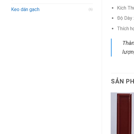
Kích T
Keo dán gạch
(6)
Độ Dày 
Thích h
Thàn
lượn
SẢN P