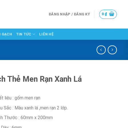
0
₫
ĐĂNG NHẬP / ĐĂNG KÝ
N GẠCH
TIN TỨC
LIÊN HỆ
h Thẻ Men Rạn Xanh Lá
t liệu : gốm men rạn
 Sắc : Màu xanh lá ,men rạn 2 lớp.
ch Thước : 60mm x 200mm
 Dày : 6mm