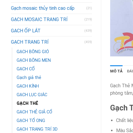
Gạch mosaic thủy tinh cao cấp
(21)
GẠCH MOSAIC TRANG TRÍ
(219)
GẠCH ỐP LÁT
(439)
GẠCH TRANG TRÍ
(459)
GẠCH BÔNG GIÓ
GẠCH BÔNG MEN
GẠCH CỔ
MÔ TẢ
ĐÁN
Gạch giả thẻ
Gạch Thẻ M
GẠCH KÍNH
phòng tắm,
GẠCH LỤC GIÁC
GẠCH THẺ
Gạch 
GẠCH THẺ GIẢ CỔ
Chất liệ
GẠCH TỔ ONG
GẠCH TRANG TRÍ 3D
Màu Sắc 