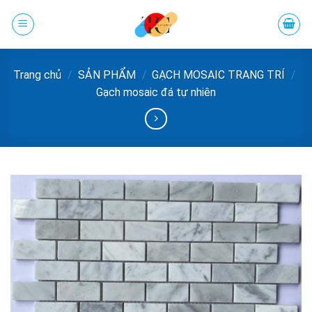
Chuyển
đến
phần
nội
Trang chủ
/
SẢN PHẨM
/
GẠCH MOSAIC TRANG TRÍ
/
dung
Gạch mosaic đá tự nhiên