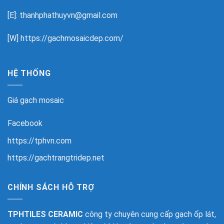
[E]: thanhphathuyvn@gmail.com
[W]
https://gachmosaicdep.com/
HỆ THỐNG
Giá gạch mosaic
Facebook
https://tphvn.com
https://gachtrangtridep.net
CHÍNH SÁCH HỖ TRỢ
TPHTILES CERAMIC
công ty chuyên cung cấp gạch ốp lát,