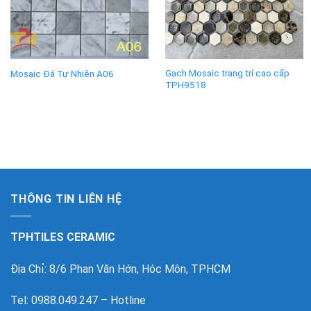
Gạch Mosaic trang trí cao cấp
Mosaic Đá Tự Nhiên A06
TPH9518
THÔNG TIN LIÊN HỆ
TPHTILES CERAMIC
Địa Chỉ: 8/6 Phan Văn Hớn, Hóc Môn, TPHCM
Tel: 0988.049.247 – Hotline