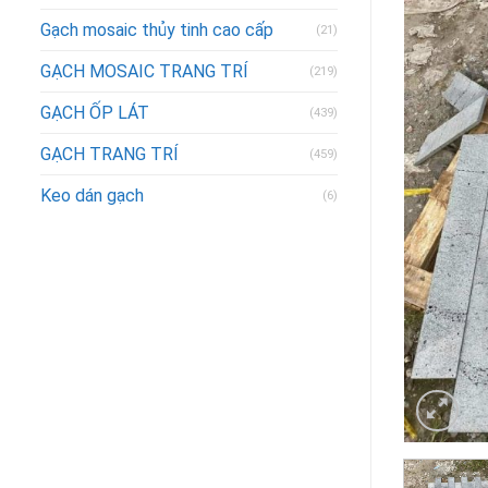
Gạch mosaic thủy tinh cao cấp
(21)
GẠCH MOSAIC TRANG TRÍ
(219)
GẠCH ỐP LÁT
(439)
GẠCH TRANG TRÍ
(459)
Keo dán gạch
(6)