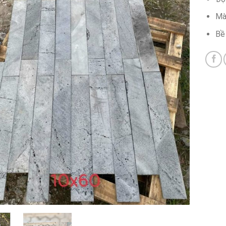
Mà
Bề