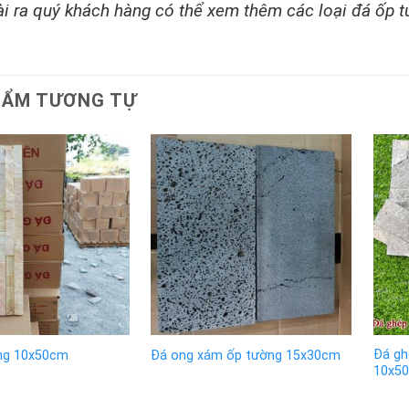
i ra quý khách hàng có thể xem thêm các loại đá ốp 
HẨM TƯƠNG TỰ
Đá gh
ng 10x50cm
Đá ong xám ốp tường 15x30cm
10x5