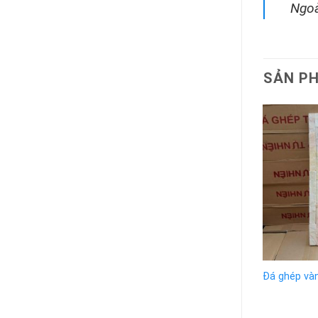
Ngoà
SẢN P
Đá ghép và