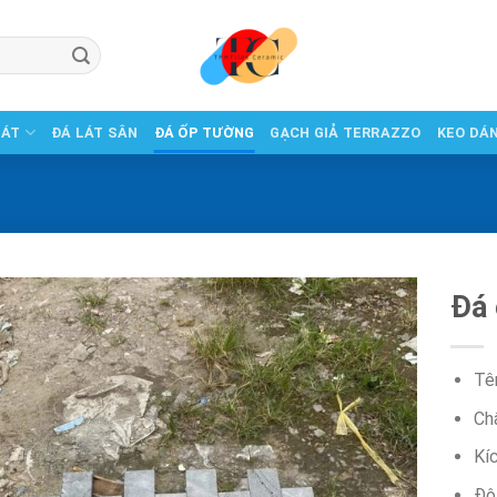
LÁT
ĐÁ LÁT SÂN
ĐÁ ỐP TƯỜNG
GẠCH GIẢ TERRAZZO
KEO DÁ
Đá
Tê
Chấ
Kí
Độ