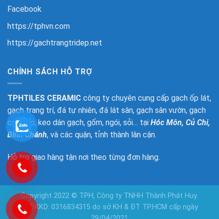
Facebook
https://tphvn.com
https://gachtrangtridep.net
CHÍNH SÁCH HỖ TRỢ
TPHTILES CERAMIC
công ty chuyên cung cấp gạch ốp lát,
gạch trang trí, đá tự nhiên, đá lát sân, gạch sân vườn, gạch
cao cấp, keo dán gạch, gốm, ngói, sỏi… tại
Hóc Môn, Củ Chi,
Bình Chánh
, và các quận, tỉnh thành lân cận.
Hỗ trợ giao hàng tận nơi theo từng đơn hàng.
Copyright 2022 © TPH, Công ty TNHH Thành Phát Huy.
GPDKKD: 0316834315 do sở KH & ĐT TP.HCM cấp ngày
29/04/2021