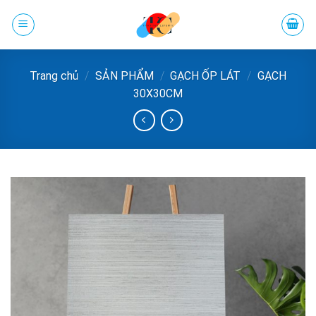
Chuyển
đến
phần
nội
Trang chủ
/
SẢN PHẨM
/
GẠCH ỐP LÁT
/
GẠCH
dung
30X30CM