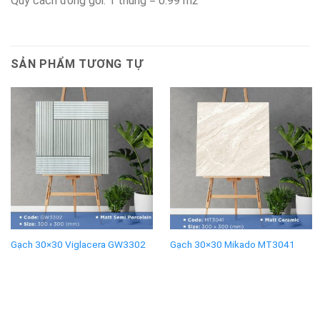
Quy cách đóng gói: 1 thùng = 0.99 m2
SẢN PHẨM TƯƠNG TỰ
Gạch 30×30 Viglacera GW3302
Gạch 30×30 Mikado MT3041