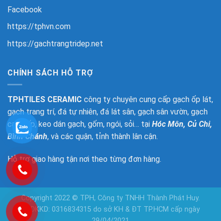
Facebook
https://tphvn.com
https://gachtrangtridep.net
CHÍNH SÁCH HỖ TRỢ
TPHTILES CERAMIC
công ty chuyên cung cấp gạch ốp lát,
gạch trang trí, đá tự nhiên, đá lát sân, gạch sân vườn, gạch
cao cấp, keo dán gạch, gốm, ngói, sỏi… tại
Hóc Môn, Củ Chi,
Bình Chánh
, và các quận, tỉnh thành lân cận.
Hỗ trợ giao hàng tận nơi theo từng đơn hàng.
Copyright 2022 © TPH, Công ty TNHH Thành Phát Huy.
GPDKKD: 0316834315 do sở KH & ĐT TP.HCM cấp ngày
29/04/2021