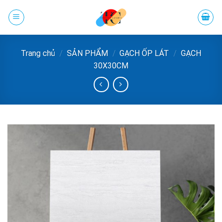
Chuyển
đến
phần
nội
Trang chủ
/
SẢN PHẨM
/
GẠCH ỐP LÁT
/
GẠCH
dung
30X30CM