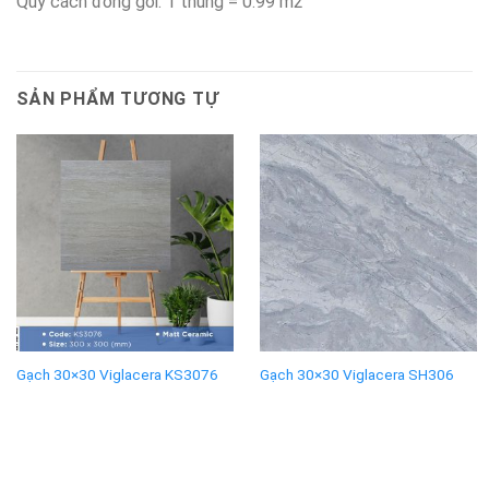
Quy cách đóng gói: 1 thùng = 0.99 m2
SẢN PHẨM TƯƠNG TỰ
Gạch 30×30 Viglacera KS3076
Gạch 30×30 Viglacera SH306