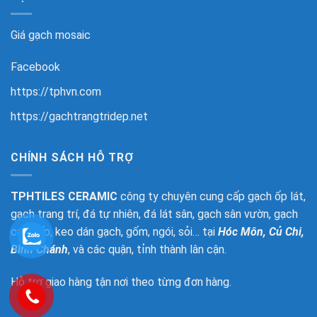
Giá gạch mosaic
Facebook
https://tphvn.com
https://gachtrangtridep.net
CHÍNH SÁCH HỖ TRỢ
TPHTILES CERAMIC
công ty chuyên cung cấp gạch ốp lát,
gạch trang trí, đá tự nhiên, đá lát sân, gạch sân vườn, gạch
cao cấp, keo dán gạch, gốm, ngói, sỏi… tại
Hóc Môn, Củ Chi,
Bình Chánh
, và các quận, tỉnh thành lân cận.
Hỗ trợ giao hàng tận nơi theo từng đơn hàng.