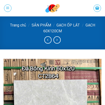
Chuyển
đến
phần
nội
Trang chủ
/
SẢN PHẨM
/
GẠCH ỐP LÁT
/
GẠCH
dung
60X120CM