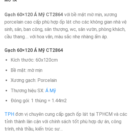
MÔ TẢ
Gạch 60×120 Á Mỹ CT2864
với bề mặt mờ mịn, xương
porcelain cao cấp phù hợp ốp lát cho các không gian nhà vệ
sinh, sân, ban công, sân thượng, wc, sân vườn, phòng khách,
cầu thang…. với hoa văn, màu sắc nhẹ nhàng ấm áp.
Gạch 60×120 Á Mỹ CT2864
Kích thước: 60x120cm
Bề mặt: mờ mịn
Xương gạch: Porcelain
Thương hiệu SX:
Á Mỹ
Đóng gói: 1 thùng = 1.44m2
TPH
đơn vị chuyên cung cấp gạch ốp lát tại TPHCM và các
tỉnh thành lân cận với chính sách tốt phù hợp dự án, công
trình, nhà thầu, kiến trúc sư…