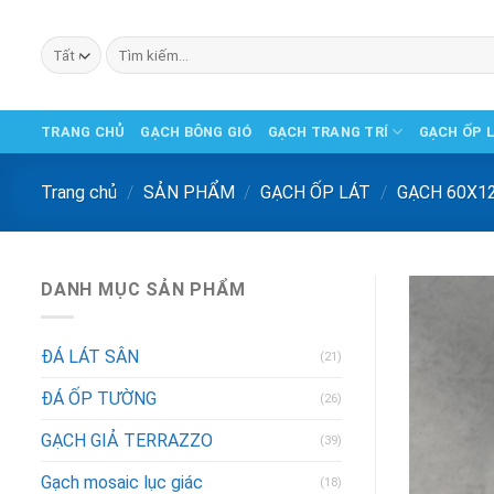
Chuyển
đến
Tìm
phần
kiếm:
nội
dung
TRANG CHỦ
GẠCH BÔNG GIÓ
GẠCH TRANG TRÍ
GẠCH ỐP 
Trang chủ
/
SẢN PHẨM
/
GẠCH ỐP LÁT
/
GẠCH 60X1
DANH MỤC SẢN PHẨM
ĐÁ LÁT SÂN
(21)
ĐÁ ỐP TƯỜNG
(26)
GẠCH GIẢ TERRAZZO
(39)
Gạch mosaic lục giác
(18)