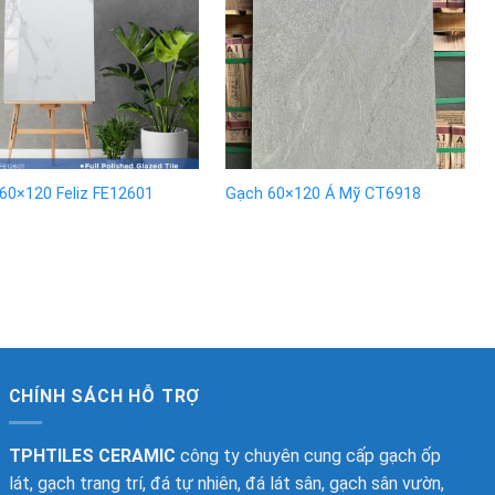
60×120 Feliz FE12601
Gạch 60×120 Á Mỹ CT6918
CHÍNH SÁCH HỖ TRỢ
TPHTILES CERAMIC
công ty chuyên cung cấp gạch ốp
lát, gạch trang trí, đá tự nhiên, đá lát sân, gạch sân vườn,