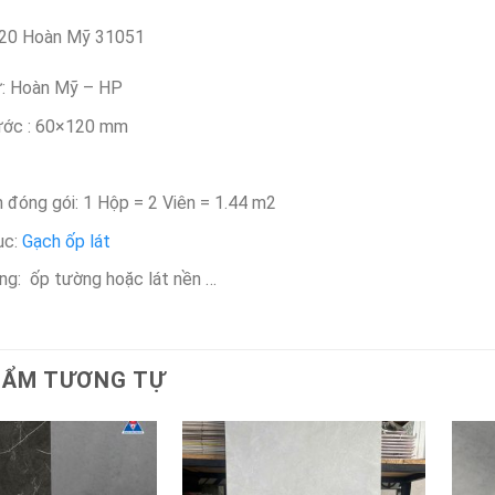
20 Hoàn Mỹ 31051
: Hoàn Mỹ – HP
ước : 60×120 mm
h đóng gói: 1 Hộp = 2 Viên = 1.44 m2
ục:
Gạch ốp lát
ng: ốp tường hoặc lát nền …
HẨM TƯƠNG TỰ