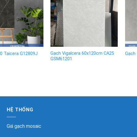
Gạch Vigalcera 60x120cm CA25
0 Taicera G12809J
Gạch 
GSM61201
HỆ THỐNG
Giá gạch mosaic