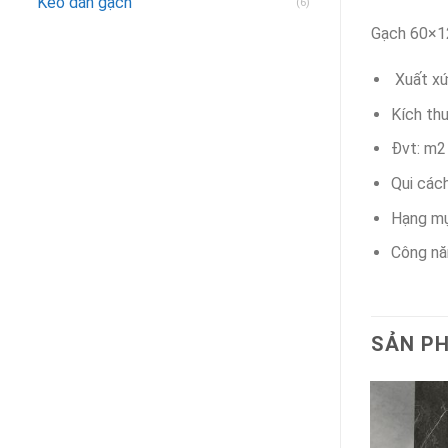
Keo dán gạch
(6)
Gạch 60×1
Xuất xứ
Kích th
Đvt: m2
Qui các
Hạng m
Công nă
SẢN P