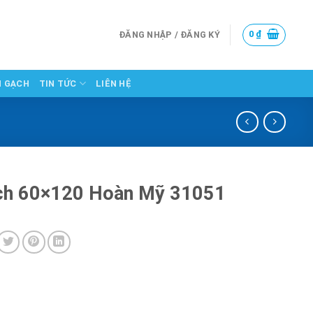
0
₫
ĐĂNG NHẬP / ĐĂNG KÝ
N GẠCH
TIN TỨC
LIÊN HỆ
ch 60×120 Hoàn Mỹ 31051