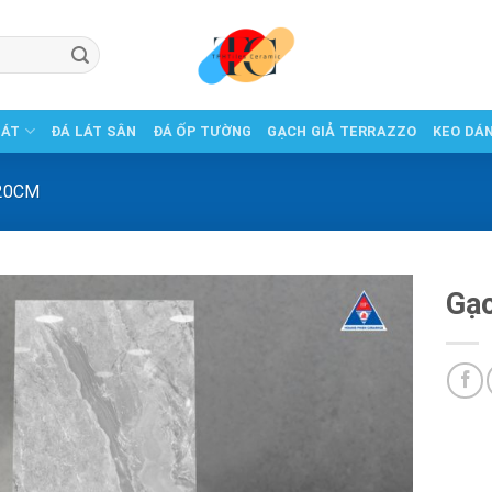
LÁT
ĐÁ LÁT SÂN
ĐÁ ỐP TƯỜNG
GẠCH GIẢ TERRAZZO
KEO DÁ
20CM
Gạ