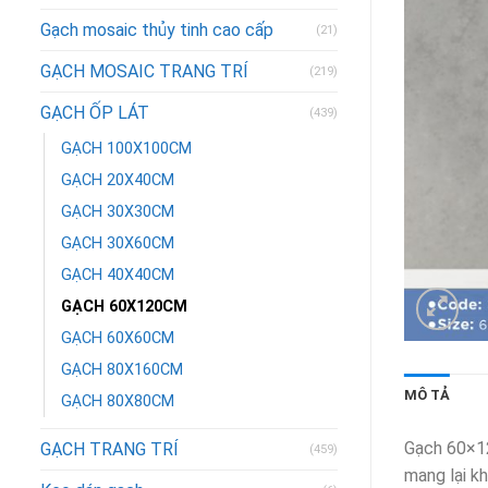
Gạch mosaic thủy tinh cao cấp
(21)
GẠCH MOSAIC TRANG TRÍ
(219)
GẠCH ỐP LÁT
(439)
GẠCH 100X100CM
GẠCH 20X40CM
GẠCH 30X30CM
GẠCH 30X60CM
GẠCH 40X40CM
GẠCH 60X120CM
GẠCH 60X60CM
GẠCH 80X160CM
MÔ TẢ
GẠCH 80X80CM
Gạch 60×1
GẠCH TRANG TRÍ
(459)
mang lại kh