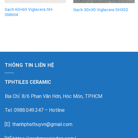
Gạch 60×60 Viglacera SH-
Gạch 30×30 Viglacera SH302
SM604
THÔNG TIN LIÊN HỆ
TPHTILES CERAMIC
Địa Chỉ: 8/6 Phan Văn Hớn, Hóc Môn, TPHCM
Tel: 0988.049.247 – Hotline
[E]: thanhphathuyvn@gmail.com