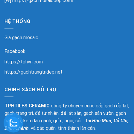
[W]
https://gachmosaicdep.com/
HỆ THỐNG
Giá gạch mosaic
Facebook
https://tphvn.com
https://gachtrangtridep.net
CHÍNH SÁCH HỖ TRỢ
TPHTILES CERAMIC
công ty chuyên cung cấp gạch ốp lát,
gạch trang trí, đá tự nhiên, đá lát sân, gạch sân vườn, gạch
cao cấp, keo dán gạch, gốm, ngói, sỏi… tại
Hóc Môn, Củ Chi,
Bình Chánh
, và các quận, tỉnh thành lân cận.