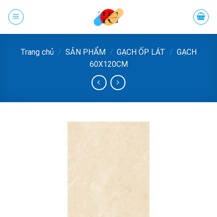
Chuyển
đến
phần
nội
Trang chủ
/
SẢN PHẨM
/
GẠCH ỐP LÁT
/
GẠCH
dung
60X120CM