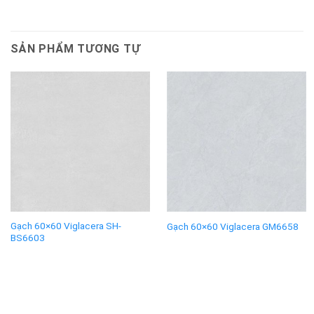
SẢN PHẨM TƯƠNG TỰ
Gạch 60×60 Viglacera SH-
Gạch 60×60 Viglacera GM6658
BS6603