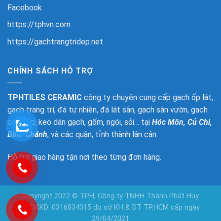
Facebook
https://tphvn.com
https://gachtrangtridep.net
CHÍNH SÁCH HỖ TRỢ
TPHTILES CERAMIC
công ty chuyên cung cấp gạch ốp lát,
gạch trang trí, đá tự nhiên, đá lát sân, gạch sân vườn, gạch
cao cấp, keo dán gạch, gốm, ngói, sỏi… tại
Hóc Môn, Củ Chi,
Bình Chánh
, và các quận, tỉnh thành lân cận.
Hỗ trợ giao hàng tận nơi theo từng đơn hàng.
Copyright 2022 © TPH, Công ty TNHH Thành Phát Huy.
GPDKKD: 0316834315 do sở KH & ĐT TP.HCM cấp ngày
29/04/2021