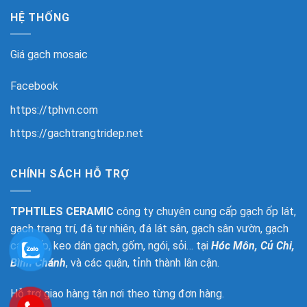
HỆ THỐNG
Giá gạch mosaic
Facebook
https://tphvn.com
https://gachtrangtridep.net
CHÍNH SÁCH HỖ TRỢ
TPHTILES CERAMIC
công ty chuyên cung cấp gạch ốp lát,
gạch trang trí, đá tự nhiên, đá lát sân, gạch sân vườn, gạch
cao cấp, keo dán gạch, gốm, ngói, sỏi… tại
Hóc Môn, Củ Chi,
Bình Chánh
, và các quận, tỉnh thành lân cận.
Hỗ trợ giao hàng tận nơi theo từng đơn hàng.