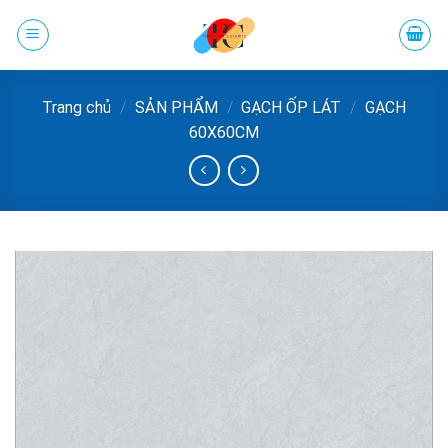
Chuyển
đến
phần
nội
Trang chủ
/
SẢN PHẨM
/
GẠCH ỐP LÁT
/
GẠCH
dung
60X60CM