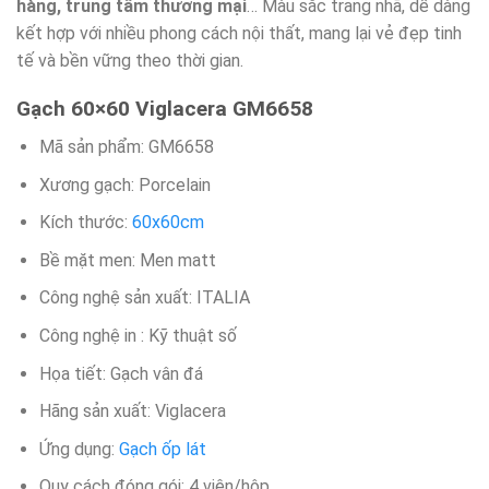
hàng, trung tâm thương mại
… Màu sắc trang nhã, dễ dàng
kết hợp với nhiều phong cách nội thất, mang lại vẻ đẹp tinh
tế và bền vững theo thời gian.
Gạch 60×60 Viglacera GM6658
Mã sản phẩm: GM6658
Xương gạch: Porcelain
Kích thước:
60x60cm
Bề mặt men: Men matt
Công nghệ sản xuất: ITALIA
Công nghệ in : Kỹ thuật số
Họa tiết: Gạch vân đá
Hãng sản xuất: Viglacera
Ứng dụng:
Gạch ốp lát
Quy cách đóng gói: 4 viên/hộp​