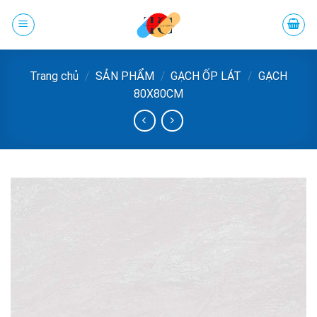
Chuyển
đến
phần
nội
Trang chủ
/
SẢN PHẨM
/
GẠCH ỐP LÁT
/
GẠCH
dung
80X80CM