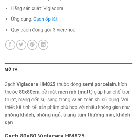
Hãng sản xuất: Viglacera
Ứng dụng:
Gạch ốp lát
Quy cách đóng gói: 3 viên/hộp​
MÔ TẢ
Gạch
Viglacera HM825
thuộc dòng
semi porcelain
, kích
thước
80x80cm
, bề mặt
men mờ (matt)
giúp hạn chế trơn
trượt, mang đến sự sang trọng và an toàn khi sử dụng. Với
thiết kế tinh tế, sản phẩm phù hợp với nhiều không gian như
phòng khách, phòng ngủ, trung tâm thương mại, khách
sạn
…
Gạch 80×80 Viglacera HM825