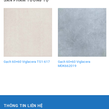
SẢN PHẨM TƯƠNG TỰ
Gạch 60×60 Viglacera
Gạch 60×60 Viglacera TS1-617
MDK662019
THÔNG TIN LIÊN HỆ