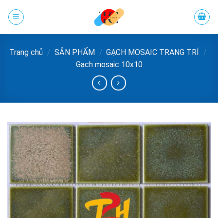
Chuyển
đến
phần
nội
Trang chủ
/
SẢN PHẨM
/
GẠCH MOSAIC TRANG TRÍ
/
dung
Gạch mosaic 10x10