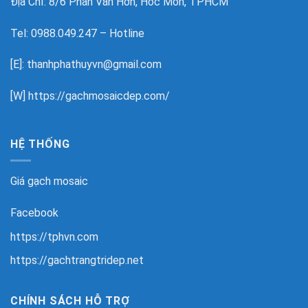
Địa Chỉ: 8/6 Phan Văn Hớn, Hóc Môn, TPHCM
Tel: 0988.049.247 – Hotline
[E]: thanhphathuyvn@gmail.com
[W]
https://gachmosaicdep.com/
HỆ THỐNG
Giá gạch mosaic
Facebook
https://tphvn.com
https://gachtrangtridep.net
CHÍNH SÁCH HỖ TRỢ