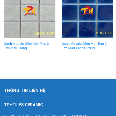
Gạch Mosaic Gốm Men Rạn 2
Gạch Mosaic Gốm Men Rạn 2
Lớp Màu Trắng
Lớp Màu Xanh Dương
THÔNG TIN LIÊN HỆ
TPHTILES CERAMIC