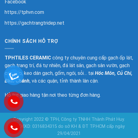
Facebook
https://tphvn.com
https://gachtrangtridep.net
CHÍNH SÁCH HỖ TRỢ
TPHTILES CERAMIC
công ty chuyên cung cấp gạch ốp lát,
gạch trang trí, đá tự nhiên, đá lát sân, gạch sân vườn, gạch
cao cấp, keo dán gạch, gốm, ngói, sỏi… tại
Hóc Môn, Củ Chi,
Bình Chánh
, và các quận, tỉnh thành lân cận.
Hỗ trợ giao hàng tận nơi theo từng đơn hàng.
Copyright 2022 © TPH, Công ty TNHH Thành Phát Huy.
GPDKKD: 0316834315 do sở KH & ĐT TP.HCM cấp ngày
29/04/2021