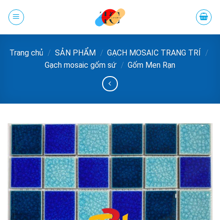
Chuyển
đến
phần
nội
Trang chủ
/
SẢN PHẨM
/
GẠCH MOSAIC TRANG TRÍ
/
dung
Gạch mosaic gốm sứ
/
Gốm Men Rạn