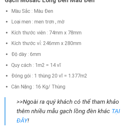
Gạch Mosaic Lồng Đèn Màu Đen
Màu Sắc : Màu Đen
Loại men : men trơn , mờ
Kích thước viên : 74mm x 78mm
Kích thước vỉ: 246mm x 280mm
Độ dày : 6mm
Quy cách : 1m2 = 14 vĩ
Đóng gói : 1 thùng 20 vĩ = 1.377m2
Cân Nặng : 16 Kg/ Thùng
>>Ngoài ra quý khách có thể tham khảo
thêm nhiều mẫu gạch lồng đèn khác
TẠI
ĐÂY
!