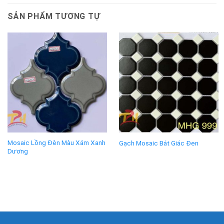
SẢN PHẨM TƯƠNG TỰ
Mosaic Lồng Đèn Màu Xám Xanh
Gạch Mosaic Bát Giác Đen
Dương