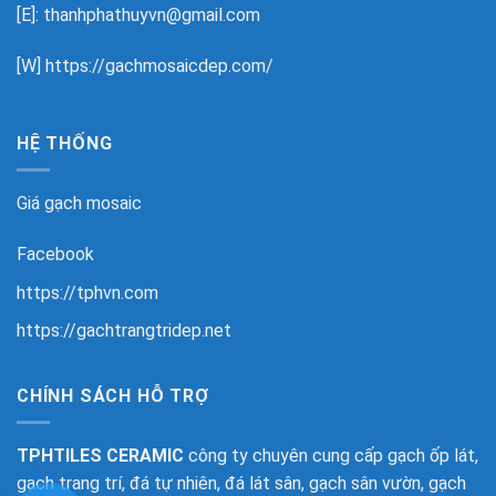
[E]: thanhphathuyvn@gmail.com
[W]
https://gachmosaicdep.com/
HỆ THỐNG
Giá gạch mosaic
Facebook
https://tphvn.com
https://gachtrangtridep.net
CHÍNH SÁCH HỖ TRỢ
TPHTILES CERAMIC
công ty chuyên cung cấp gạch ốp lát,
gạch trang trí, đá tự nhiên, đá lát sân, gạch sân vườn, gạch