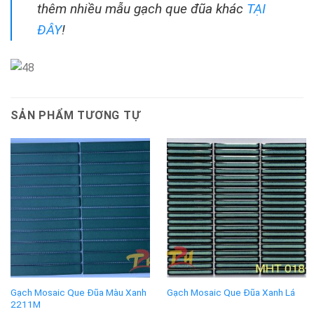
thêm nhiều mẫu gạch que đũa khác
TẠI
ĐÂY
!
SẢN PHẨM TƯƠNG TỰ
Gạch Mosaic Que Đũa Màu Xanh
Gạch Mosaic Que Đũa Xanh Lá
2211M