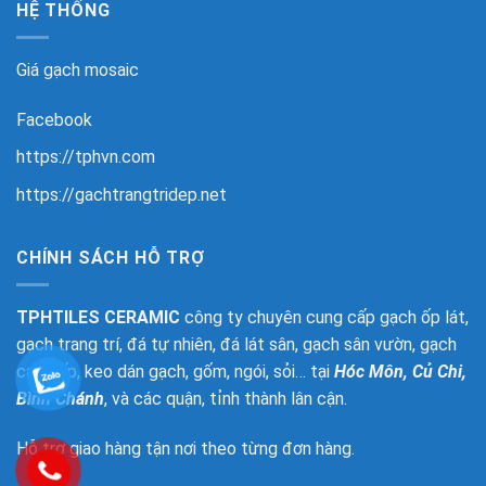
HỆ THỐNG
Giá gạch mosaic
Facebook
https://tphvn.com
https://gachtrangtridep.net
CHÍNH SÁCH HỖ TRỢ
TPHTILES CERAMIC
công ty chuyên cung cấp gạch ốp lát,
gạch trang trí, đá tự nhiên, đá lát sân, gạch sân vườn, gạch
cao cấp, keo dán gạch, gốm, ngói, sỏi… tại
Hóc Môn, Củ Chi,
Bình Chánh
, và các quận, tỉnh thành lân cận.
Hỗ trợ giao hàng tận nơi theo từng đơn hàng.