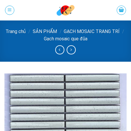
Chuyển
đến
phần
nội
Trang chủ
/
SẢN PHẨM
/
GẠCH MOSAIC TRANG TRÍ
/
dung
Gạch mosaic que đũa