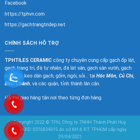
Facebook
https://tphvn.com
https://gachtrangtridep.net
CHÍNH SÁCH HỖ TRỢ
TPHTILES CERAMIC
công ty chuyên cung cấp gạch ốp lát,
gạch trang trí, đá tự nhiên, đá lát sân, gạch sân vườn, gạch
cao cấp, keo dán gạch, gốm, ngói, sỏi… tại
Hóc Môn, Củ Chi,
Bình Chánh
, và các quận, tỉnh thành lân cận.
Hỗ trợ giao hàng tận nơi theo từng đơn hàng.
Copyright 2022 © TPH, Công ty TNHH Thành Phát Huy.
GPDKKD: 0316834315 do sở KH & ĐT TP.HCM cấp ngày
29/04/2021