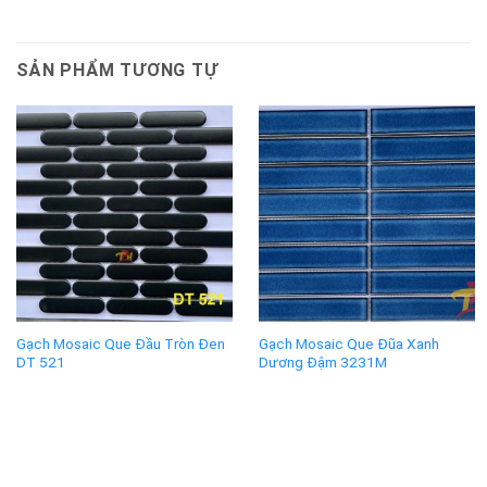
SẢN PHẨM TƯƠNG TỰ
Gạch Mosaic Que Đầu Tròn Đen
Gạch Mosaic Que Đũa Xanh
DT 521
Dương Đậm 3231M