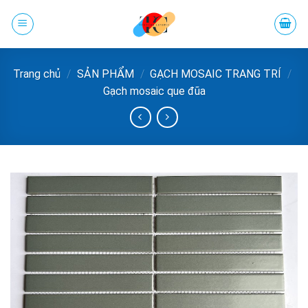
Chuyển
đến
phần
nội
Trang chủ
/
SẢN PHẨM
/
GẠCH MOSAIC TRANG TRÍ
/
dung
Gạch mosaic que đũa