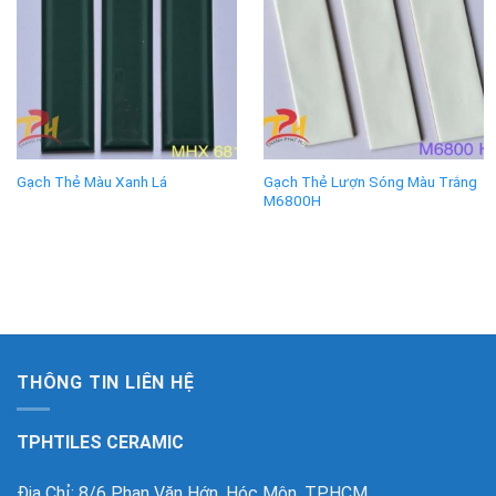
Gạch Thẻ Lượn Sóng Màu Trắng
Gạch Thẻ Màu Xanh Lá
M6800H
THÔNG TIN LIÊN HỆ
TPHTILES CERAMIC
Địa Chỉ: 8/6 Phan Văn Hớn, Hóc Môn, TPHCM