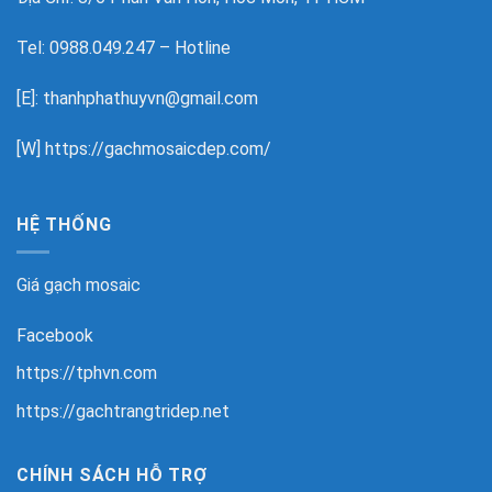
Tel: 0988.049.247 – Hotline
[E]: thanhphathuyvn@gmail.com
[W]
https://gachmosaicdep.com/
HỆ THỐNG
Giá gạch mosaic
Facebook
https://tphvn.com
https://gachtrangtridep.net
CHÍNH SÁCH HỖ TRỢ